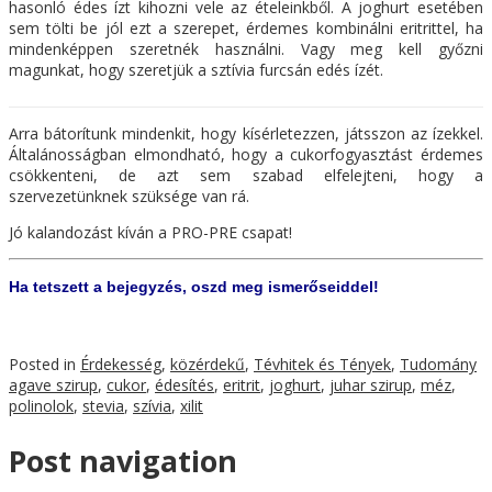
hasonló édes ízt kihozni vele az ételeinkből. A joghurt esetében
sem tölti be jól ezt a szerepet, érdemes kombinálni eritrittel, ha
mindenképpen szeretnék használni. Vagy meg kell győzni
magunkat, hogy szeretjük a sztívia furcsán edés ízét.
Arra bátorítunk mindenkit, hogy kísérletezzen, játsszon az ízekkel.
Általánosságban elmondható, hogy a cukorfogyasztást érdemes
csökkenteni, de azt sem szabad elfelejteni, hogy a
szervezetünknek szüksége van rá.
Jó kalandozást kíván a PRO-PRE csapat!
Ha tetszett a bejegyzés, oszd meg ismerőseiddel!
Posted in
Érdekesség
,
közérdekű
,
Tévhitek és Tények
,
Tudomány
agave szirup
,
cukor
,
édesítés
,
eritrit
,
joghurt
,
juhar szirup
,
méz
,
polinolok
,
stevia
,
szívia
,
xilit
Post navigation