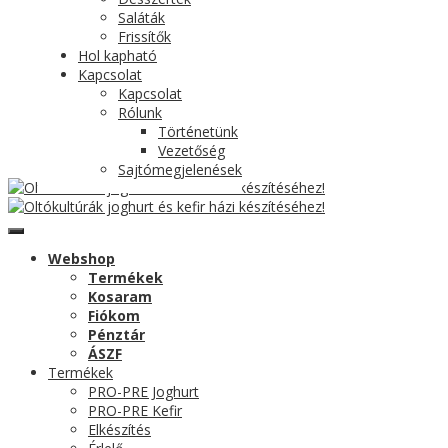
Saláták
Frissítők
Hol kapható
Kapcsolat
Kapcsolat
Rólunk
Történetünk
Vezetőség
Sajtómegjelenések
Webshop
Termékek
Kosaram
Fiókom
Pénztár
ÁSZF
Termékek
PRO-PRE Joghurt
PRO-PRE Kefir
Elkészítés