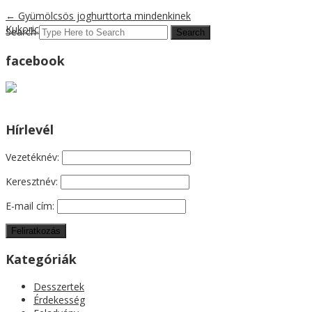
←
Gyümölcsös joghurttorta mindenkinek
Kukoricás sajtkrémleves
→
Search
facebook
Hírlevél
Vezetéknév:
Keresztnév:
E-mail cím:
Kategóriák
Desszertek
Érdekesség