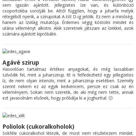
sem igazán ajánlott. Jellegzetes íze van, és különböző
csoportokba sorolják be. Attól függően, hogy a juharfa melyik
rétegéből nyerik, a szirupokat A-tól D-ig jelölik. Ez nem a minőség,
hanem az ízvilág mutatója. Érdemes végig kóstolni mindet és
utána véleményt alkotni. Akik szeretnek játszani az ízekkel, azok
számára ajánlott kipróbálni.
Agávé szirup
Hasonlóan tartalmaz értékes anyagokat, és még lassabban
szívódik fel, mint a juharszirup. Itt is felfedezhető egy jellegzetes
íz, de nem olyan intenzív, mint a juharszirup esetében. Személy
szerint nekem ez az egyik kedvencem, persze ez csak az én
véleményem. Sokan nem szeretik, de aki még nem tette, annak
ezt javasolnám elsőnek, hogy próbálja ki a joghurttal. 🙂
Poliolok (cukoralkoholok)
Sokféle cukoralkohol létezik, de most nem részletezem mindet.