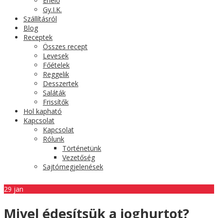
Érlelő
Gy.I.K.
Szállításról
Blog
Receptek
Összes recept
Levesek
Főételek
Reggelik
Desszertek
Saláták
Frissítők
Hol kapható
Kapcsolat
Kapcsolat
Rólunk
Történetünk
Vezetőség
Sajtómegjelenések
29
jan
Mivel édesítsük a joghurtot?