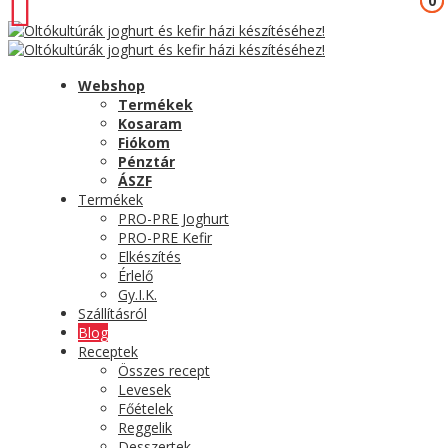
0
0
Webshop
Termékek
Kosaram
Fiókom
Pénztár
ÁSZF
Termékek
PRO-PRE Joghurt
PRO-PRE Kefir
Elkészítés
Érlelő
Gy.I.K.
Szállításról
Blog
Receptek
Összes recept
Levesek
Főételek
Reggelik
Desszertek