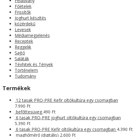
Feladvány
Főételek
Frissítők
Joghurt készítés
közérdekű
Levesek
Médiamegjelenés
Receptek
Reggelik
Sajtó
Saláták
Tévhitek és Tények
Történelem
Tudomány
Termékek
12 tasak PRO-PRE Kefir oltókultúra egy csomagban
7.990
Ft
befőttesüveg
490
Ft
6 tasak PRO-PRE joghurt oltókultúra egy csomagban
5.390
Ft
6 tasak PRO-PRE Kefir oltókultúra egy csomagban
4.390
Ft
maghőmérő (digitális)
2.600
Ft