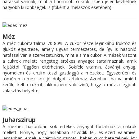
hatással vannak, mint a finomított cukrok. Ízben jelentkezhetnek
nagyobb különbségek is (főként a melaszok esetében).
Méz
A méz cukortartalma 70-80%. A cukor része leginkább fruktóz és
glükóz együttese, amely ugyan természetes, de így is hasonló
hatással van a szervezetünkre, mint a sima cukor. A mézek viszont
a cukrok mellett rengeteg értékes anyagot tartalmaznak, amik
fajtáktól függően eltérhetnek. Sokféle vitamin, ásványi anyag,
nyomelem és enzim teszi gazdaggá a mézeket. Egyszerűen és
tömören a méz sok jó dolgot tartalmaz. Azonban, ha valamiért
kerülni kell a cukrot, akkor nem valószínű, hogy a méz a legjobb
választás helyette.
Juharszirup
A mézhez hasonlóan sok értékes anyagot tartalmaz a cukrok
mellett. Előnye, hogy lassabban szívódik fel, és ezért valamivel
lassabban emeli a vércukor szintet, habár cukorbetegeknek így