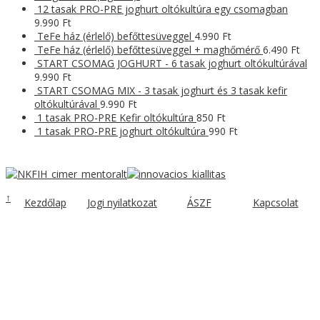
12 tasak PRO-PRE joghurt oltókultúra egy csomagban
9.990
Ft
TeFe ház (érlelő) befőttesüveggel
4.990
Ft
TeFe ház (érlelő) befőttesüveggel + maghőmérő
6.490
Ft
START CSOMAG JOGHURT - 6 tasak joghurt oltókultúrával
9.990
Ft
START CSOMAG MIX - 3 tasak joghurt és 3 tasak kefir
oltókultúrával
9.990
Ft
1 tasak PRO-PRE Kefir oltókultúra
850
Ft
1 tasak PRO-PRE joghurt oltókultúra
990
Ft
↑
Kezdőlap
Jogi nyilatkozat
ÁSZF
Kapcsolat