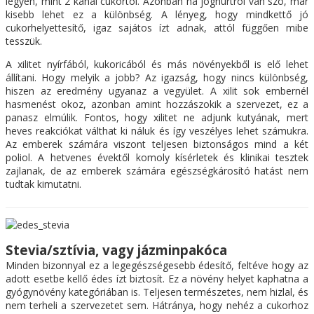
legyen, mint 2 kanál cukortól. Azonban ha joghurtról van szó, már
kisebb lehet ez a különbség. A lényeg, hogy mindkettő jó
cukorhelyettesítő, igaz sajátos ízt adnak, attól függően mibe
tesszük.
A xilitet nyírfából, kukoricából és más növényekből is elő lehet
állítani. Hogy melyik a jobb? Az igazság, hogy nincs különbség,
hiszen az eredmény ugyanaz a vegyület. A xilit sok embernél
hasmenést okoz, azonban amint hozzászokik a szervezet, ez a
panasz elmúlik. Fontos, hogy xilitet ne adjunk kutyának, mert
heves reakciókat válthat ki náluk és így veszélyes lehet számukra.
Az emberek számára viszont teljesen biztonságos mind a két
poliol. A hetvenes évektől komoly kísérletek és klinikai tesztek
zajlanak, de az emberek számára egészségkárosító hatást nem
tudtak kimutatni.
Stevia/sztívia, vagy jázminpakóca
Minden bizonnyal ez a legegészségesebb édesítő, feltéve hogy az
adott esetbe kellő édes ízt biztosít. Ez a növény helyet kaphatna a
gyógynövény kategóriában is. Teljesen természetes, nem hizlal, és
nem terheli a szervezetet sem. Hátránya, hogy nehéz a cukorhoz