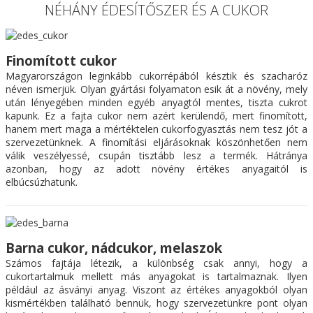
NÉHÁNY ÉDESÍTŐSZER ÉS A CUKOR
Finomított cukor
Magyarországon leginkább cukorrépából késztik és szacharóz
néven ismerjük. Olyan gyártási folyamaton esik át a növény, mely
után lényegében minden egyéb anyagtól mentes, tiszta cukrot
kapunk. Ez a fajta cukor nem azért kerülendő, mert finomított,
hanem mert maga a mértéktelen cukorfogyasztás nem tesz jót a
szervezetünknek. A finomítási eljárásoknak köszönhetően nem
válik veszélyessé, csupán tisztább lesz a termék. Hátránya
azonban, hogy az adott növény értékes anyagaitól is
elbúcsúzhatunk.
Barna cukor, nádcukor, melaszok
Számos fajtája létezik, a különbség csak annyi, hogy a
cukortartalmuk mellett más anyagokat is tartalmaznak. Ilyen
például az ásványi anyag. Viszont az értékes anyagokból olyan
kismértékben található bennük, hogy szervezetünkre pont olyan