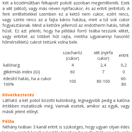
Két a közelmúltban felkapott poliolt azonban megemlítenék. Ezek
a xilit (xilitol), vagy más néven nyírfacukor, és az eritrit (eritritol). A
fent említettekkel szemben ez a kettő nem cukor, ezért nincs,
vagy szinte nincs az a fajta káros hatása, mint a túl sok cukor
fogyasztásnak. Mind a kettőre jellemző az endotherm hatás, tehát
hűsít. Ez azt jelenti, hogy ha például forró teába teszünk xilitet,
vagy eritritet az többet hűt rajta, mintha ugyanannyi hasonló
hőmérsékletű cukrot tettünk volna bele.
szacharóz
xilit (nyírfa
eritrit
(cukor)
cukor)
kalória/g
4
2,4
0,2
glikémiás index (GI)
60
7
0
édesítő hatás, ha a cukor
60-
100
80-100
100%
80
Következtetés
Látható a két poliol közötti különbség, legnagyobb pedig a kalória
értékben mutatkozik meg. Vannak esetek, amikor az egyik, vagy
másik jelent előnyt.
Példa
Néhány teában 3 kanál eritrit is szükséges, hogy ugyan olyan édes