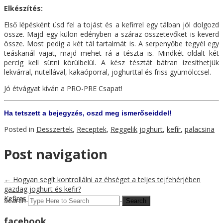
Elkészítés:
Első lépésként üsd fel a tojást és a kefirrel egy tálban jól dolgozd
össze. Majd egy külön edényben a száraz összetevőket is keverd
össze. Most pedig a két tál tartalmát is. A serpenyőbe tegyél egy
teáskanál vajat, majd mehet rá a tészta is. Mindkét oldalt két
percig kell sütni körülbelül. A kész tésztát bátran ízesíthetjük
lekvárral, nutellával, kakaóporral, joghurttal és friss gyümölccsel.
Jó étvágyat kíván a PRO-PRE Csapat!
Ha tetszett a bejegyzés, oszd meg ismerőseiddel!
Posted in
Desszertek
,
Receptek
,
Reggelik
joghurt
,
kefír
,
palacsina
Post navigation
←
Hogyan segít kontrollálni az éhséget a teljes tejfehérjében
gazdag joghurt és kefir?
Kefires okroska, a nyári hűsítő leves
→
Search
facebook