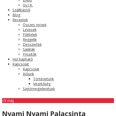
Érlelő
Gy.I.K.
Szállításról
Blog
Receptek
Összes recept
Levesek
Főételek
Reggelik
Desszertek
Saláták
Frissítők
Hol kapható
Kapcsolat
Kapcsolat
Rólunk
Történetünk
Vezetőség
Sajtómegjelenések
19
máj
Nyami Nyami Palacsinta