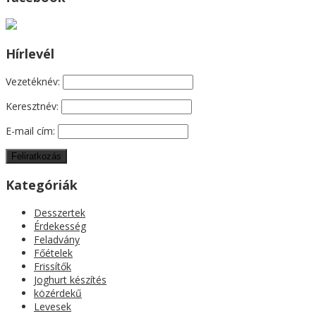
Hírlevél
Vezetéknév:
Keresztnév:
E-mail cím:
Kategóriák
Desszertek
Érdekesség
Feladvány
Főételek
Frissítők
Joghurt készítés
közérdekű
Levesek