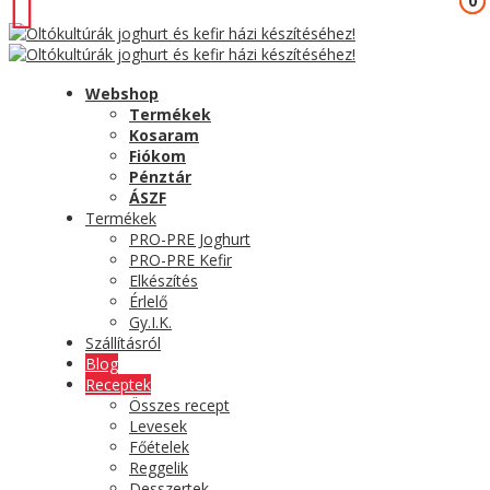
0
0
Webshop
Termékek
Kosaram
Fiókom
Pénztár
ÁSZF
Termékek
PRO-PRE Joghurt
PRO-PRE Kefir
Elkészítés
Érlelő
Gy.I.K.
Szállításról
Blog
Receptek
Összes recept
Levesek
Főételek
Reggelik
Desszertek