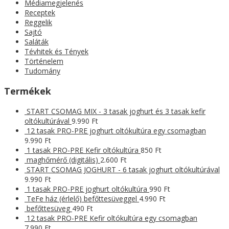
Médiamegjelenés
Receptek
Reggelik
Sajtó
Saláták
Tévhitek és Tények
Történelem
Tudomány
Termékek
START CSOMAG MIX - 3 tasak joghurt és 3 tasak kefir
oltókultúrával
9.990
Ft
12 tasak PRO-PRE joghurt oltókultúra egy csomagban
9.990
Ft
1 tasak PRO-PRE Kefir oltókultúra
850
Ft
maghőmérő (digitális)
2.600
Ft
START CSOMAG JOGHURT - 6 tasak joghurt oltókultúrával
9.990
Ft
1 tasak PRO-PRE joghurt oltókultúra
990
Ft
TeFe ház (érlelő) befőttesüveggel
4.990
Ft
befőttesüveg
490
Ft
12 tasak PRO-PRE Kefir oltókultúra egy csomagban
7.990
Ft