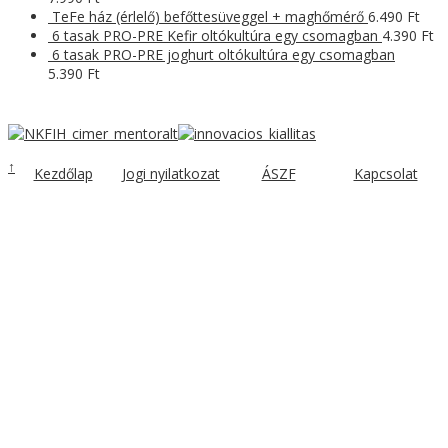
TeFe ház (érlelő) befőttesüveggel + maghőmérő
6.490
Ft
6 tasak PRO-PRE Kefir oltókultúra egy csomagban
4.390
Ft
6 tasak PRO-PRE joghurt oltókultúra egy csomagban
5.390
Ft
↑
Kezdőlap
Jogi nyilatkozat
ÁSZF
Kapcsolat