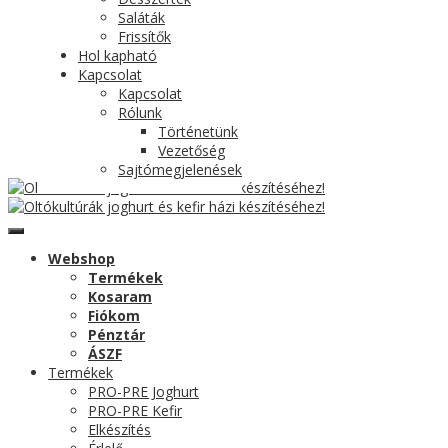
Saláták
Frissítők
Hol kapható
Kapcsolat
Kapcsolat
Rólunk
Történetünk
Vezetőség
Sajtómegjelenések
Webshop
Termékek
Kosaram
Fiókom
Pénztár
ÁSZF
Termékek
PRO-PRE Joghurt
PRO-PRE Kefir
Elkészítés