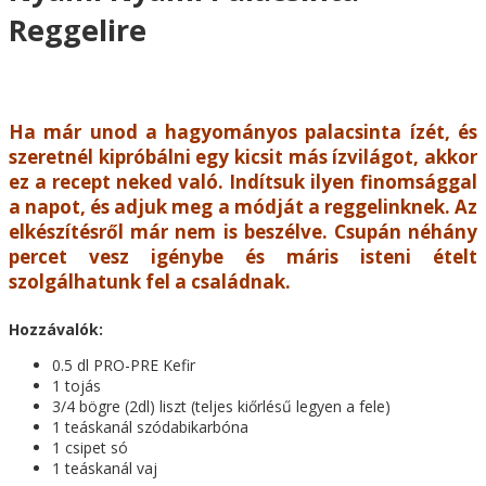
Reggelire
Ha már unod a hagyományos palacsinta ízét, és
szeretnél kipróbálni egy kicsit más ízvilágot, akkor
ez a recept neked való. Indítsuk ilyen finomsággal
a napot, és adjuk meg a módját a reggelinknek. Az
elkészítésről már nem is beszélve. Csupán néhány
percet vesz igénybe és máris isteni ételt
szolgálhatunk fel a családnak.
Hozzávalók:
0.5 dl PRO-PRE Kefir
1 tojás
3/4 bögre (2dl) liszt (teljes kiőrlésű legyen a fele)
1 teáskanál szódabikarbóna
1 csipet só
1 teáskanál vaj