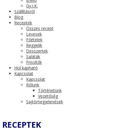
Érlelő
Gy.I.K.
Szállításról
Blog
Receptek
Összes recept
Levesek
Főételek
Reggelik
Desszertek
Saláták
Frissítők
Hol kapható
Kapcsolat
Kapcsolat
Rólunk
Történetünk
Vezetőség
Sajtómegjelenések
RECEPTEK