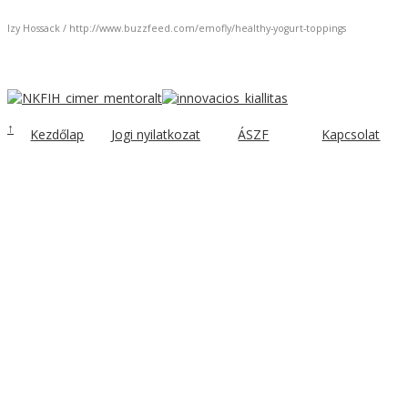
Izy Hossack / http://www.buzzfeed.com/emofly/healthy-yogurt-toppings
↑
Kezdőlap
Jogi nyilatkozat
ÁSZF
Kapcsolat