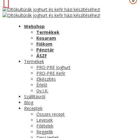
0
0
Webshop
Termékek
Kosaram
Fiókom
Pénztár
ÁSZF
Termékek
PRO-PRE Joghurt
PRO-PRE Kefir
Elkészítés
Érlelő
Gy.I.K.
Szállításról
Blog
Receptek
Összes recept
Levesek
Főételek
Reggelik
Desszertek