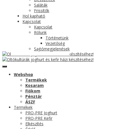
Saláták
Frissítők
Hol kapható
Kapcsolat
Kapcsolat
Rólunk
Történetünk
Vezetőség
Sajtómegjelenések
Webshop
Termékek
Kosaram
Fiókom
Pénztár
ÁSZF
Termékek
PRO-PRE Joghurt
PRO-PRE Kefir
Elkészítés