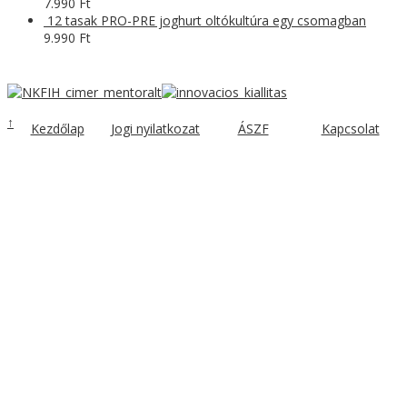
7.990
Ft
12 tasak PRO-PRE joghurt oltókultúra egy csomagban
9.990
Ft
↑
Kezdőlap
Jogi nyilatkozat
ÁSZF
Kapcsolat