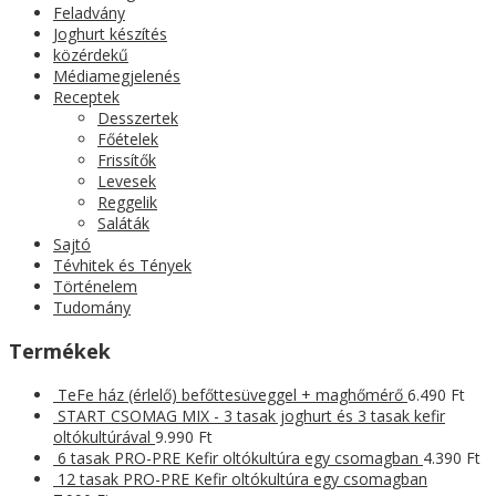
Feladvány
Joghurt készítés
közérdekű
Médiamegjelenés
Receptek
Desszertek
Főételek
Frissítők
Levesek
Reggelik
Saláták
Sajtó
Tévhitek és Tények
Történelem
Tudomány
Termékek
TeFe ház (érlelő) befőttesüveggel + maghőmérő
6.490
Ft
START CSOMAG MIX - 3 tasak joghurt és 3 tasak kefir
oltókultúrával
9.990
Ft
6 tasak PRO-PRE Kefir oltókultúra egy csomagban
4.390
Ft
12 tasak PRO-PRE Kefir oltókultúra egy csomagban