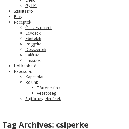
Érlelő
Gy.I.K.
Szállításról
Blog
Receptek
Összes recept
Levesek
Főételek
Reggelik
Desszertek
Saláták
Frissítők
Hol kapható
Kapcsolat
Kapcsolat
Rólunk
Történetünk
Vezetőség
Sajtómegjelenések
Tag Archives:
csiperke