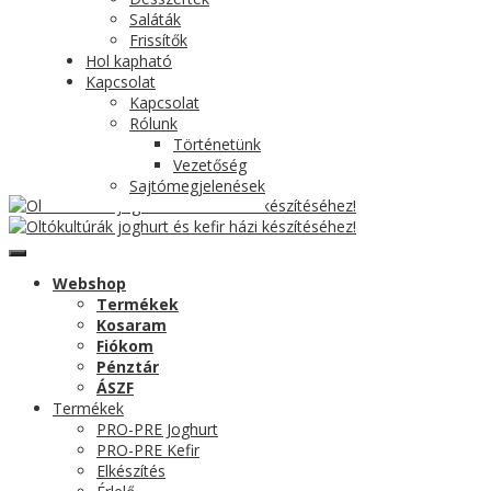
Saláták
Frissítők
Hol kapható
Kapcsolat
Kapcsolat
Rólunk
Történetünk
Vezetőség
Sajtómegjelenések
Webshop
Termékek
Kosaram
Fiókom
Pénztár
ÁSZF
Termékek
PRO-PRE Joghurt
PRO-PRE Kefir
Elkészítés