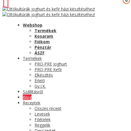
0
0
Webshop
Termékek
Kosaram
Fiókom
Pénztár
ÁSZF
Termékek
PRO-PRE Joghurt
PRO-PRE Kefir
Elkészítés
Érlelő
Gy.I.K.
Szállításról
Blog
Receptek
Összes recept
Levesek
Főételek
Reggelik
Desszertek