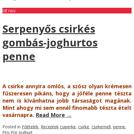
08
nov
Serpenyős csirkés
gombás-joghurtos
penne
A csirke annyira omlós, a szósz olyan krémesen
fűszeresen pikáns, hogy a jóféle penne tészta
nem is kívánhatna jobb társaságot magának.
Mint ahogy mi sem ennél finomabb tészta ételt
vasárnapra.
Read More
→
Posted in
Főételek
,
Receptek
csiperke
,
csirke
,
csirkemell
,
penne
,
Pro-Pre Joghurt