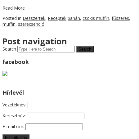
Read More
→
Posted in
Desszertek
,
Receptek
banán
,
csokis muffin
,
fűszeres
,
muffin
,
szerecsendió
Post navigation
Search
facebook
Hírlevél
Vezetéknév:
Keresztnév:
E-mail cím: