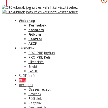
0
0
Webshop
Termékek
Kosaram
Fiókom
Pénztár
ÁSZF
Termékek
PRO-PRE Joghurt
PRO-PRE Kefir
Elkészítés
Érlelő
Gy.I.K.
Szállításról
Blog
Receptek
Összes recept
Levesek
Főételek
Reggelik
Desszertek