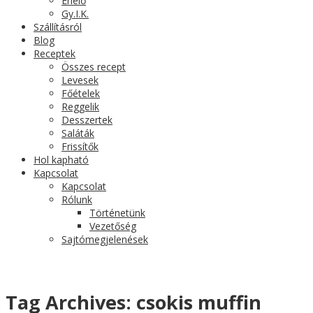
Érlelő
Gy.I.K.
Szállításról
Blog
Receptek
Összes recept
Levesek
Főételek
Reggelik
Desszertek
Saláták
Frissítők
Hol kapható
Kapcsolat
Kapcsolat
Rólunk
Történetünk
Vezetőség
Sajtómegjelenések
Tag Archives:
csokis muffin