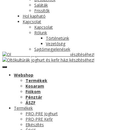
Saláták
Frissítők
Hol kapható
Kapcsolat
Kapcsolat
Rólunk
Történetünk
Vezetőség
Sajtómegjelenések
Webshop
Termékek
Kosaram
Fiókom
Pénztár
ÁSZF
Termékek
PRO-PRE Joghurt
PRO-PRE Kefir
Elkészítés