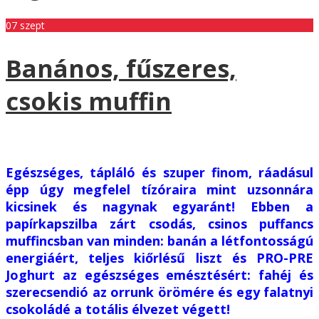
07
szept
Banános, fűszeres,
csokis muffin
Egészséges, tápláló és szuper finom, ráadásul
épp úgy megfelel tízóraira mint uzsonnára
kicsinek és nagynak egyaránt! Ebben a
papírkapszilba zárt csodás, csinos puffancs
muffincsban van minden: banán a létfontosságú
energiáért, teljes kiőrlésű liszt és PRO-PRE
Joghurt az egészséges emésztésért: fahéj és
szerecsendió az orrunk örömére és egy falatnyi
csokoládé a totális élvezet végett!