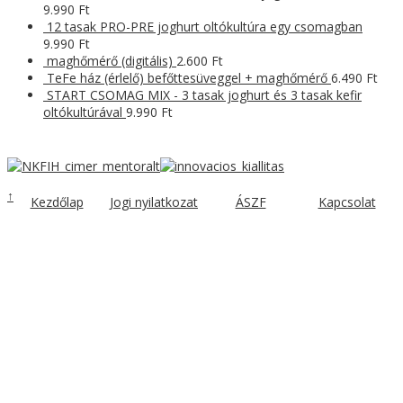
9.990
Ft
12 tasak PRO-PRE joghurt oltókultúra egy csomagban
9.990
Ft
maghőmérő (digitális)
2.600
Ft
TeFe ház (érlelő) befőttesüveggel + maghőmérő
6.490
Ft
START CSOMAG MIX - 3 tasak joghurt és 3 tasak kefir
oltókultúrával
9.990
Ft
↑
Kezdőlap
Jogi nyilatkozat
ÁSZF
Kapcsolat