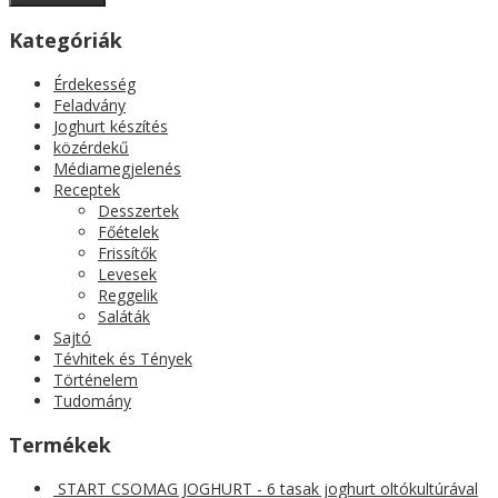
Kategóriák
Érdekesség
Feladvány
Joghurt készítés
közérdekű
Médiamegjelenés
Receptek
Desszertek
Főételek
Frissítők
Levesek
Reggelik
Saláták
Sajtó
Tévhitek és Tények
Történelem
Tudomány
Termékek
START CSOMAG JOGHURT - 6 tasak joghurt oltókultúrával