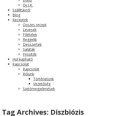
Érlelő
Gy.I.K.
Szállításról
Blog
Receptek
Összes recept
Levesek
Főételek
Reggelik
Desszertek
Saláták
Frissítők
Hol kapható
Kapcsolat
Kapcsolat
Rólunk
Történetünk
Vezetőség
Sajtómegjelenések
Tag Archives:
Diszbiózis