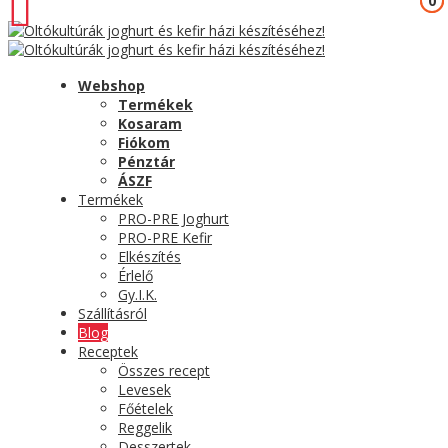
0
0
Webshop
Termékek
Kosaram
Fiókom
Pénztár
ÁSZF
Termékek
PRO-PRE Joghurt
PRO-PRE Kefir
Elkészítés
Érlelő
Gy.I.K.
Szállításról
Blog
Receptek
Összes recept
Levesek
Főételek
Reggelik
Desszertek