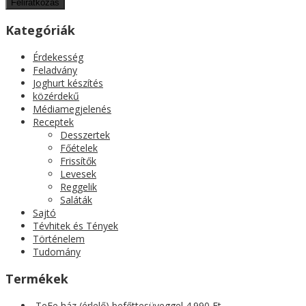
Kategóriák
Érdekesség
Feladvány
Joghurt készítés
közérdekű
Médiamegjelenés
Receptek
Desszertek
Főételek
Frissítők
Levesek
Reggelik
Saláták
Sajtó
Tévhitek és Tények
Történelem
Tudomány
Termékek
TeFe ház (érlelő) befőttesüveggel
4.990
Ft