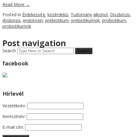
Read More
→
Posted in
Érdekesség
,
közérdekű
,
Tudomány
alkohol
,
Diszbiózis
,
dysbiosis
,
endotoxin
,
prebiotikum
,
prebiotikumok
,
probiotikum
,
probiotikumok
Post navigation
Search
facebook
Hírlevél
Vezetéknév:
Keresztnév:
E-mail cím: