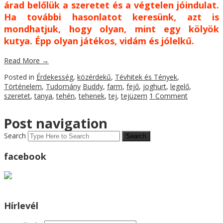
árad belőlük a szeretet és a végtelen jóindulat.
Ha további hasonlatot keresünk, azt is
mondhatjuk, hogy olyan, mint egy kölyök
kutya. Épp olyan játékos, vidám és jólelkű.
Read More
→
Posted in
Érdekesség
,
közérdekű
,
Tévhitek és Tények
,
Történelem
,
Tudomány
Buddy
,
farm
,
fejő
,
joghurt
,
legelő
,
szeretet
,
tanya
,
tehén
,
tehenek
,
tej
,
tejüzem
1 Comment
Post navigation
Search
facebook
Hírlevél