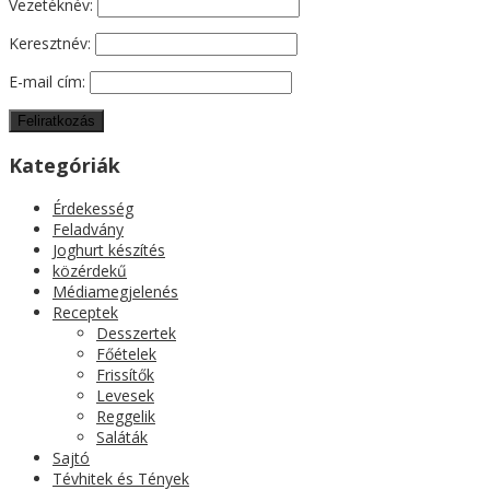
Vezetéknév:
Keresztnév:
E-mail cím:
Kategóriák
Érdekesség
Feladvány
Joghurt készítés
közérdekű
Médiamegjelenés
Receptek
Desszertek
Főételek
Frissítők
Levesek
Reggelik
Saláták
Sajtó
Tévhitek és Tények