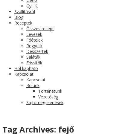
Érlelő
Gy.I.K.
Szállításról
Blog
Receptek
Összes recept
Levesek
Főételek
Reggelik
Desszertek
Saláták
Frissítők
Hol kapható
Kapcsolat
Kapcsolat
Rólunk
Történetünk
Vezetőség
Sajtómegjelenések
Tag Archives:
fejő