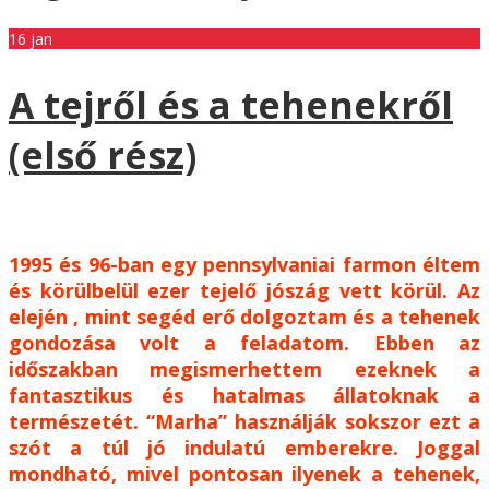
16
jan
A tejről és a tehenekről
(első rész)
1995 és 96-ban egy pennsylvaniai farmon éltem
és körülbelül ezer tejelő jószág vett körül. Az
elején , mint segéd erő dolgoztam és a tehenek
gondozása volt a feladatom. Ebben az
időszakban megismerhettem ezeknek a
fantasztikus és hatalmas állatoknak a
természetét. “Marha” használják sokszor ezt a
szót a túl jó indulatú emberekre. Joggal
mondható, mivel pontosan ilyenek a tehenek,