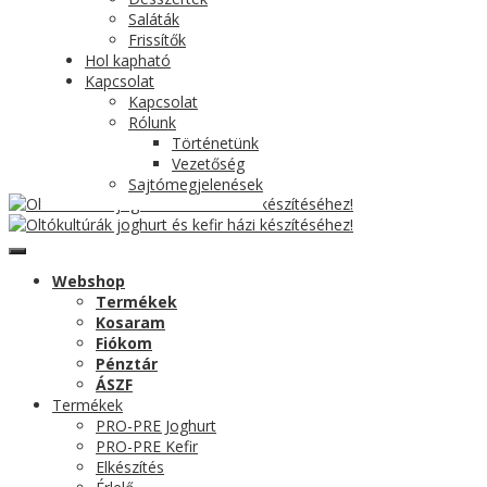
Saláták
Frissítők
Hol kapható
Kapcsolat
Kapcsolat
Rólunk
Történetünk
Vezetőség
Sajtómegjelenések
Webshop
Termékek
Kosaram
Fiókom
Pénztár
ÁSZF
Termékek
PRO-PRE Joghurt
PRO-PRE Kefir
Elkészítés