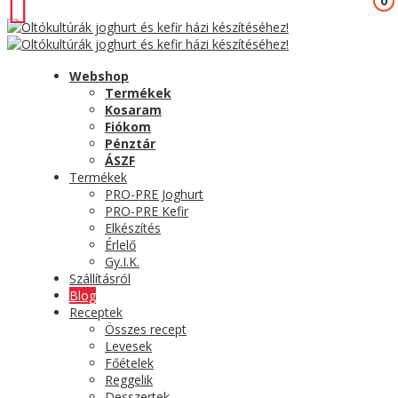
0
0
Webshop
Termékek
Kosaram
Fiókom
Pénztár
ÁSZF
Termékek
PRO-PRE Joghurt
PRO-PRE Kefir
Elkészítés
Érlelő
Gy.I.K.
Szállításról
Blog
Receptek
Összes recept
Levesek
Főételek
Reggelik
Desszertek