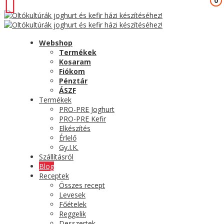
0
0
Webshop
Termékek
Kosaram
Fiókom
Pénztár
ÁSZF
Termékek
PRO-PRE Joghurt
PRO-PRE Kefir
Elkészítés
Érlelő
Gy.I.K.
Szállításról
Blog
Receptek
Összes recept
Levesek
Főételek
Reggelik
Desszertek