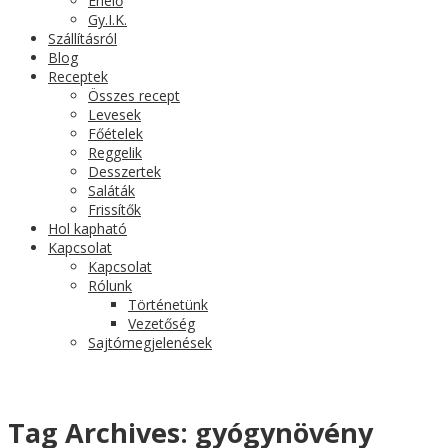
Érlelő
Gy.I.K.
Szállításról
Blog
Receptek
Összes recept
Levesek
Főételek
Reggelik
Desszertek
Saláták
Frissítők
Hol kapható
Kapcsolat
Kapcsolat
Rólunk
Történetünk
Vezetőség
Sajtómegjelenések
Tag Archives:
gyógynövény