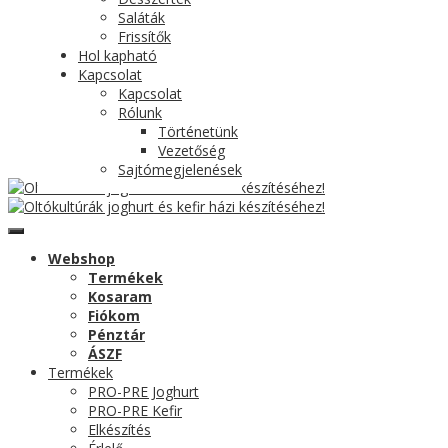
Saláták
Frissítők
Hol kapható
Kapcsolat
Kapcsolat
Rólunk
Történetünk
Vezetőség
Sajtómegjelenések
Webshop
Termékek
Kosaram
Fiókom
Pénztár
ÁSZF
Termékek
PRO-PRE Joghurt
PRO-PRE Kefir
Elkészítés