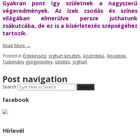
Gyakran pont így születnek a nagyszerű
végeredmények. Az ízek csodás és színes
világában elmerülve persze juthatunk
zsákutcába, de ez is a kísérletezés szépségéhez
tartozik.
Read More
→
Posted in
Érdekesség
,
Joghurt készítés
,
közérdekű
,
Receptek
,
Tudomány
gyógynövény
,
ízesítés
,
joghurt
Post navigation
Search
facebook
Hírlevél