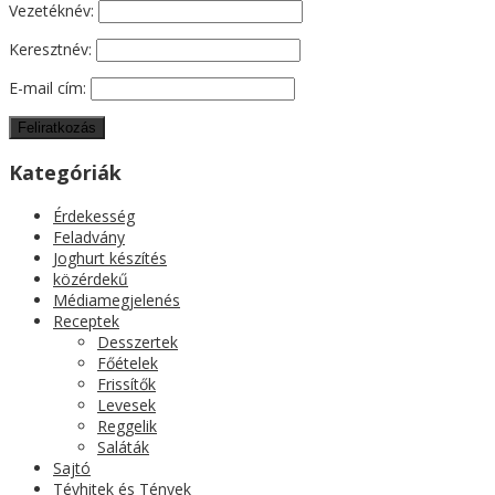
Vezetéknév:
Keresztnév:
E-mail cím:
Kategóriák
Érdekesség
Feladvány
Joghurt készítés
közérdekű
Médiamegjelenés
Receptek
Desszertek
Főételek
Frissítők
Levesek
Reggelik
Saláták
Sajtó
Tévhitek és Tények