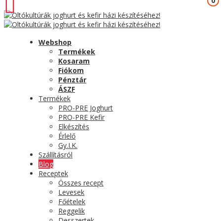
0
0
Webshop
Termékek
Kosaram
Fiókom
Pénztár
ÁSZF
Termékek
PRO-PRE Joghurt
PRO-PRE Kefir
Elkészítés
Érlelő
Gy.I.K.
Szállításról
Blog
Receptek
Összes recept
Levesek
Főételek
Reggelik
Desszertek