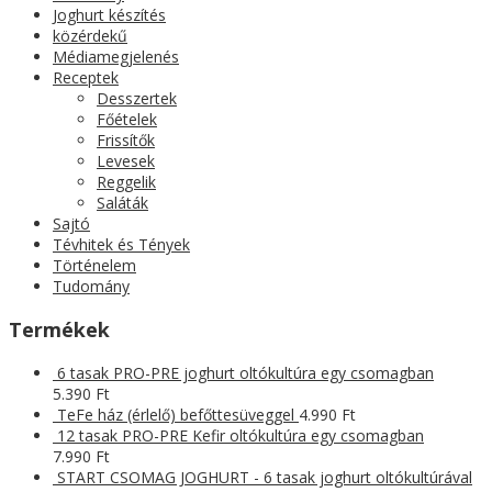
Joghurt készítés
közérdekű
Médiamegjelenés
Receptek
Desszertek
Főételek
Frissítők
Levesek
Reggelik
Saláták
Sajtó
Tévhitek és Tények
Történelem
Tudomány
Termékek
6 tasak PRO-PRE joghurt oltókultúra egy csomagban
5.390
Ft
TeFe ház (érlelő) befőttesüveggel
4.990
Ft
12 tasak PRO-PRE Kefir oltókultúra egy csomagban
7.990
Ft
START CSOMAG JOGHURT - 6 tasak joghurt oltókultúrával