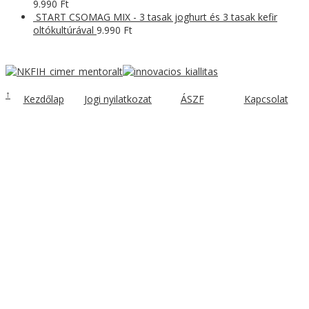
9.990
Ft
START CSOMAG MIX - 3 tasak joghurt és 3 tasak kefir
oltókultúrával
9.990
Ft
↑
Kezdőlap
Jogi nyilatkozat
ÁSZF
Kapcsolat