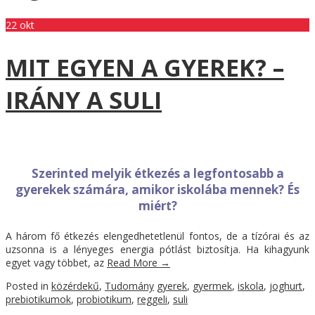
22
okt
MIT EGYEN A GYEREK? –
IRÁNY A SULI
Szerinted melyik étkezés a legfontosabb a
gyerekek számára, amikor iskolába mennek? És
miért?
A három fő étkezés elengedhetetlenül fontos, de a tízórai és az
uzsonna is a lényeges energia pótlást biztosítja. Ha kihagyunk
egyet vagy többet, az
Read More
→
Posted in
közérdekű
,
Tudomány
gyerek
,
gyermek
,
iskola
,
joghurt
,
prebiotikumok
,
probiotikum
,
reggeli
,
suli