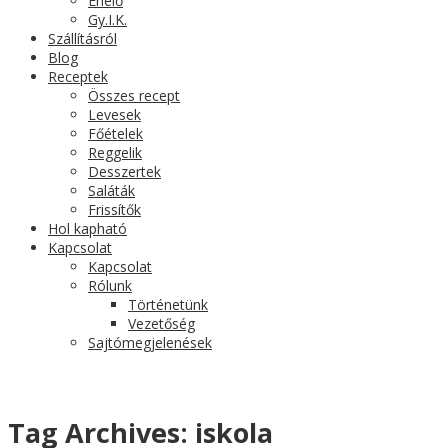
Érlelő
Gy.I.K.
Szállításról
Blog
Receptek
Összes recept
Levesek
Főételek
Reggelik
Desszertek
Saláták
Frissítők
Hol kapható
Kapcsolat
Kapcsolat
Rólunk
Történetünk
Vezetőség
Sajtómegjelenések
Tag Archives:
iskola