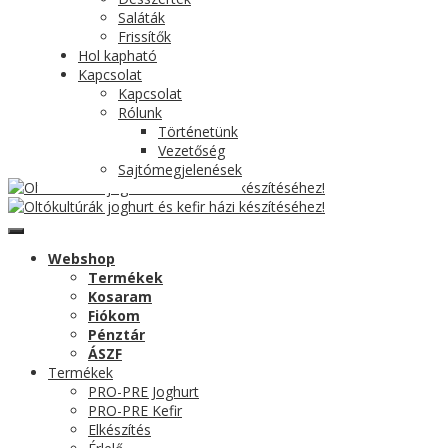
Saláták
Frissítők
Hol kapható
Kapcsolat
Kapcsolat
Rólunk
Történetünk
Vezetőség
Sajtómegjelenések
Webshop
Termékek
Kosaram
Fiókom
Pénztár
ÁSZF
Termékek
PRO-PRE Joghurt
PRO-PRE Kefir
Elkészítés