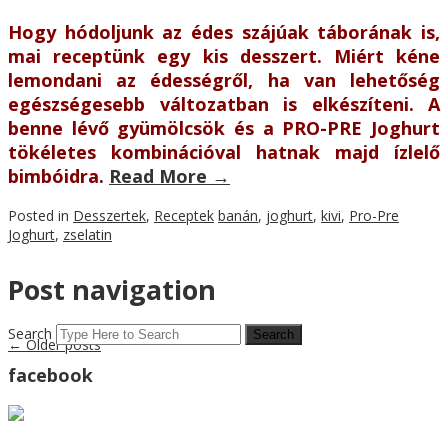
Hogy hódoljunk az édes szájúak táborának is,
mai receptünk egy kis desszert. Miért kéne
lemondani az édességről, ha van lehetőség
egészségesebb változatban is elkészíteni. A
benne lévő gyümölcsök és a PRO-PRE Joghurt
tökéletes kombinációval hatnak majd ízlelő
bimbóidra.
Read More
→
Posted in
Desszertek
,
Receptek
banán
,
joghurt
,
kivi
,
Pro-Pre
Joghurt
,
zselatin
Post navigation
Search
←
Older posts
facebook