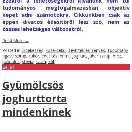
Ezekről a lehetőségekről kívánunk nem túl
tudományos megfogalmazásban objektív
képet adni számotokra. Cikkünkben csak az
éppen divatos édesítőről lesz szó, nem az
összes lehetséges változatról.
Read More
→
Posted in
Érdekesség
,
közérdekű
,
Tévhitek és Tények
,
Tudomány
agave szirup
,
cukor
,
édesítés
,
eritrit
,
joghurt
,
juhar szirup
,
méz
,
polinolok
,
stevia
,
szívia
,
xilit
24
jan
Gyümölcsös
joghurttorta
mindenkinek