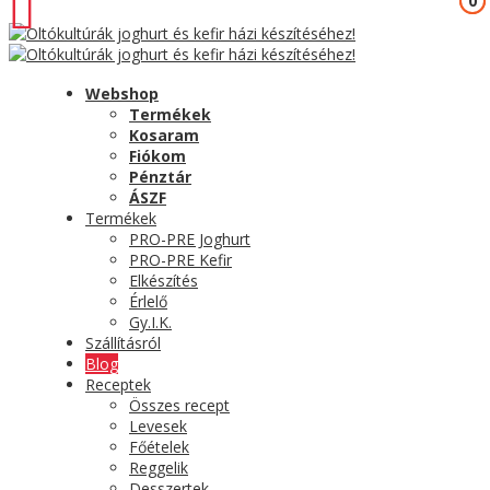
0
0
Webshop
Termékek
Kosaram
Fiókom
Pénztár
ÁSZF
Termékek
PRO-PRE Joghurt
PRO-PRE Kefir
Elkészítés
Érlelő
Gy.I.K.
Szállításról
Blog
Receptek
Összes recept
Levesek
Főételek
Reggelik
Desszertek