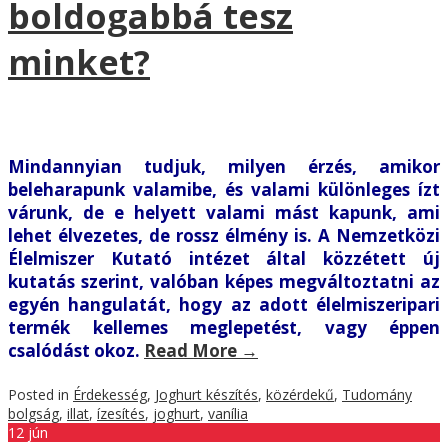
boldogabbá tesz
minket?
Mindannyian tudjuk, milyen érzés, amikor
beleharapunk valamibe, és valami különleges ízt
várunk, de e helyett valami mást kapunk, ami
lehet élvezetes, de rossz élmény is. A Nemzetközi
Élelmiszer Kutató intézet által közzétett új
kutatás szerint, valóban képes megváltoztatni az
egyén hangulatát, hogy az adott élelmiszeripari
termék kellemes meglepetést, vagy éppen
csalódást okoz.
Read More
→
Posted in
Érdekesség
,
Joghurt készítés
,
közérdekű
,
Tudomány
bolgság
,
illat
,
ízesítés
,
joghurt
,
vanília
12
jún