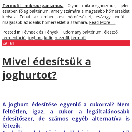
Termofil mikroorganizmus:
Olyan mikroorganizmus, jelen
esetben főleg baktérium, amely számára a magasabb hőmérséklet
kedvez. Tehát az emberi test hőmérséklet, és/vagy annál is
magasabb az ideális hőmérséklet a számára.
Read More
→
Posted in
Tévhitek és Tények
,
Tudomány
baktérium
,
élesztő
,
fermentáció
,
joghurt
,
kefír
,
mezofil
,
termofil
29
jan
Mivel édesítsük a
joghurtot?
A joghurt édesítése egyenlő a cukorral? Nem
feltétlen, igaz, a cukor a legáltalánosabb
édesítőszer, de számos egyéb alternatíva is
létezik.