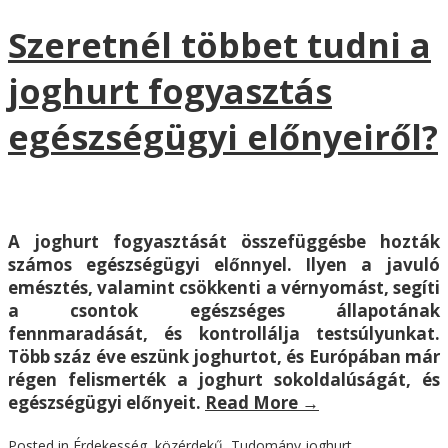
Szeretnél többet tudni a
joghurt fogyasztás
egészségügyi előnyeiről?
A joghurt fogyasztását összefüggésbe hozták
számos egészségügyi előnnyel. Ilyen a javuló
emésztés, valamint csökkenti a vérnyomást, segíti
a csontok egészséges állapotának
fennmaradását, és kontrollálja testsúlyunkat.
Több száz éve eszünk joghurtot, és Európában már
régen felismerték a joghurt sokoldalúságát, és
egészségügyi előnyeit.
Read More
→
Posted in
Érdekesség
,
közérdekű
,
Tudomány
joghurt
,