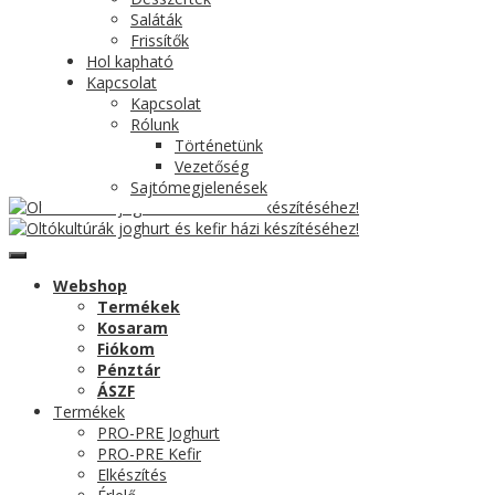
Saláták
Frissítők
Hol kapható
Kapcsolat
Kapcsolat
Rólunk
Történetünk
Vezetőség
Sajtómegjelenések
Webshop
Termékek
Kosaram
Fiókom
Pénztár
ÁSZF
Termékek
PRO-PRE Joghurt
PRO-PRE Kefir
Elkészítés