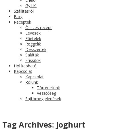
Érlelő
Gy.I.K.
Szállításról
Blog
Receptek
Összes recept
Levesek
Főételek
Reggelik
Desszertek
Saláták
Frissítők
Hol kapható
Kapcsolat
Kapcsolat
Rólunk
Történetünk
Vezetőség
Sajtómegjelenések
Tag Archives:
joghurt