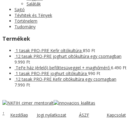
Saláták
Sajtó
Tévhitek és Tények
Történelem
Tudomány
Termékek
1 tasak PRO-PRE Kefir oltókultúra
850
Ft
12 tasak PRO-PRE joghurt oltókultúra egy csomagban
9.990
Ft
TeFe ház (érlelő) befőttesüveggel + maghőmérő
6.490
Ft
1 tasak PRO-PRE joghurt oltókultúra
990
Ft
12 tasak PRO-PRE Kefir oltókultúra egy csomagban
7.990
Ft
↑
Kezdőlap
Jogi nyilatkozat
ÁSZF
Kapcsolat