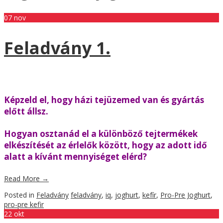
07
nov
Feladvány 1.
Képzeld el, hogy házi tejüzemed van és gyártás
előtt állsz.
Hogyan osztanád el a különböző tejtermékek
elkészítését az érlelők között, hogy az adott idő
alatt a kívánt mennyiséget elérd?
Read More
→
Posted in
Feladvány
feladvány
,
iq
,
joghurt
,
kefír
,
Pro-Pre Joghurt
,
pro-pre kefir
22
okt