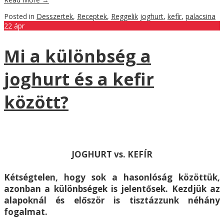
Posted in
Desszertek
,
Receptek
,
Reggelik
joghurt
,
kefír
,
palacsina
22
ápr
Mi a különbség a
joghurt és a kefir
között?
JOGHURT vs. KEFÍR
Kétségtelen, hogy sok a hasonlóság közöttük,
azonban a különbségek is jelentősek. Kezdjük az
alapoknál és először is tisztázzunk néhány
fogalmat.