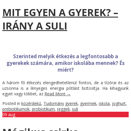
MIT EGYEN A GYEREK? –
IRÁNY A SULI
Szerinted melyik étkezés a legfontosabb a
gyerekek számára, amikor iskolába mennek? És
miért?
A három fő étkezés elengedhetetlenül fontos, de a tízórai és az
uzsonna is a lényeges energia pótlást biztosítja. Ha kihagyunk
egyet vagy többet, az
Read More
→
Posted in
közérdekű
,
Tudomány
gyerek
,
gyermek
,
iskola
,
joghurt
,
prebiotikumok
,
probiotikum
,
reggeli
,
suli
09
aug