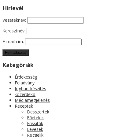
Hírlevél
Vezetéknév:
Keresztnév:
E-mail cím:
Kategóriák
Érdekesség
Feladvány
Joghurt készítés
közérdekű
Médiamegjelenés
Receptek
Desszertek
Főételek
Frissítők
Levesek
Reggelik