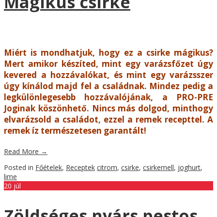
Mágikus csirke
Miért is mondhatjuk, hogy ez a csirke mágikus?
Mert amikor készíted, mint egy varázsfőzet úgy
kevered a hozzávalókat, és mint egy varázsszer
úgy kínálod majd fel a családnak. Mindez pedig a
legkülönlegesebb hozzávalójának, a PRO-PRE
Joginak köszönhető. Nincs más dolgod, minthogy
elvarázsold a családot, ezzel a remek recepttel. A
remek íz természetesen garantált!
Read More
→
Posted in
Főételek
,
Receptek
citrom
,
csirke
,
csirkemell
,
joghurt
,
lime
20
júl
Zöldséges nyárs pestos,