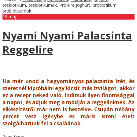
prebiotikum
,
prebiotikumok
,
Pro-Pre Joghurt
,
probiotikum
,
probiotikumok
19
máj
Nyami Nyami Palacsinta
Reggelire
Ha már unod a hagyományos palacsinta ízét, és
szeretnél kipróbálni egy kicsit más ízvilágot, akkor
ez a recept neked való. Indítsuk ilyen finomsággal
a napot, és adjuk meg a módját a reggelinknek. Az
elkészítésről már nem is beszélve. Csupán néhány
percet vesz igénybe és máris isteni ételt
szolgálhatunk fel a családnak.
Read More
→