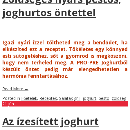
joghurtos öntettel
Igazi nyári ízzel töltheted meg a bendődet, ha
elkészíted ezt a receptet. Tökéletes egy könnyed
esti sütögetéshez, sőt a gyomrod is megköszöni,
hogy nem terheled meg. A PRO-PRE Joghurtból
készült öntet pedig már elengedhetetlen a
harmónia fenntartásához.
Read More
→
Posted in
Főételek
,
Receptek
,
Saláták
grill
,
joghurt
,
pesto
,
zöldség
21
jún
Az ízesített joghurt