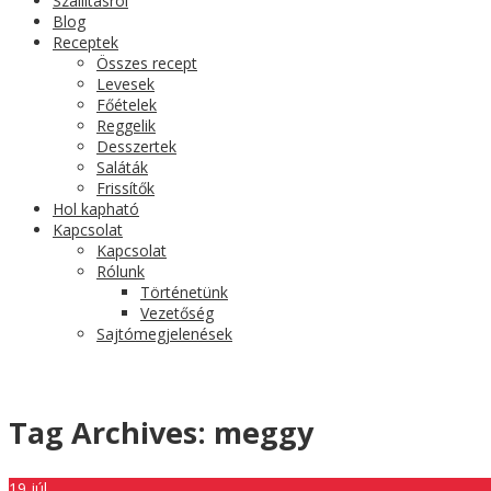
Szállításról
Blog
Receptek
Összes recept
Levesek
Főételek
Reggelik
Desszertek
Saláták
Frissítők
Hol kapható
Kapcsolat
Kapcsolat
Rólunk
Történetünk
Vezetőség
Sajtómegjelenések
Tag Archives:
meggy
19
júl