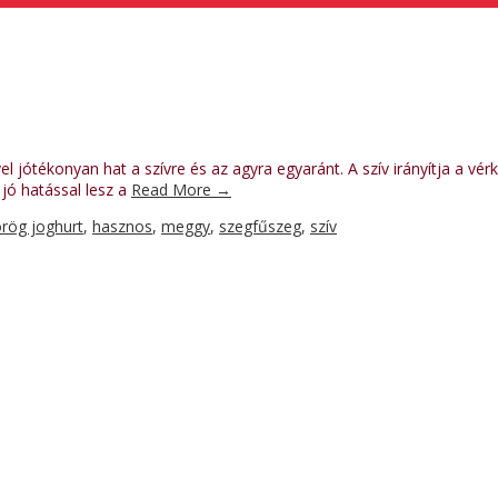
l jótékonyan hat a szívre és az agyra egyaránt. A szív irányítja a vé
jó hatással lesz a
Read More
→
rög joghurt
,
hasznos
,
meggy
,
szegfűszeg
,
szív