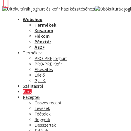
Webshop
Termékek
Kosaram
Fiókom
Pénztár
ÁSZF
Termékek
PRO-PRE Joghurt
PRO-PRE Kefir
Elkészítés
Érlelő
Gy.I.K.
Szállításról
Blog
Receptek
Összes recept
Levesek
Főételek
Reggelik
Desszertek
Saláták