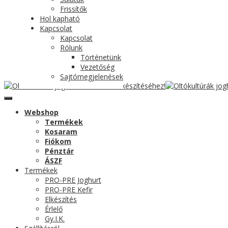
Frissítők
Hol kapható
Kapcsolat
Kapcsolat
Rólunk
Történetünk
Vezetőség
Sajtómegjelenések
Webshop
Termékek
Kosaram
Fiókom
Pénztár
ÁSZF
Termékek
PRO-PRE Joghurt
PRO-PRE Kefir
Elkészítés
Érlelő
Gy.I.K.