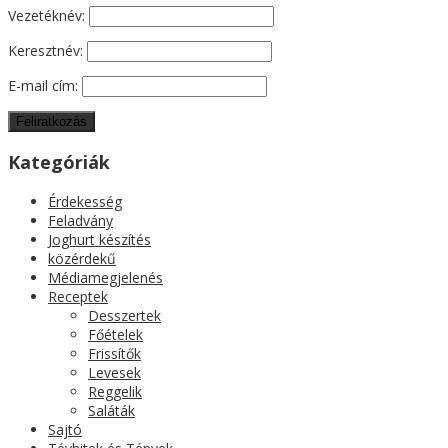
Vezetéknév:
Keresztnév:
E-mail cím:
Kategóriák
Érdekesség
Feladvány
Joghurt készítés
közérdekű
Médiamegjelenés
Receptek
Desszertek
Főételek
Frissítők
Levesek
Reggelik
Saláták
Sajtó