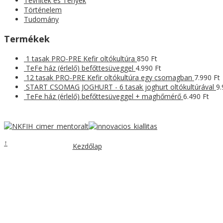
Tévhitek és Tények
Történelem
Tudomány
Termékek
1 tasak PRO-PRE Kefir oltókultúra
850
Ft
TeFe ház (érlelő) befőttesüveggel
4.990
Ft
12 tasak PRO-PRE Kefir oltókultúra egy csomagban
7.990
Ft
START CSOMAG JOGHURT - 6 tasak joghurt oltókultúrával
9
TeFe ház (érlelő) befőttesüveggel + maghőmérő
6.490
Ft
↑
Kezdőlap