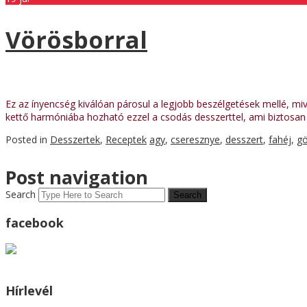
Vörösborral
Ez az ínyencség kiválóan párosul a legjobb beszélgetések mellé, mive
kettő harmóniába hozható ezzel a csodás desszerttel, ami biztosan 
Posted in
Desszertek
,
Receptek
agy
,
cseresznye
,
desszert
,
fahéj
,
gö
Post navigation
Search
facebook
Hírlevél