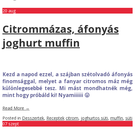
20
aug
Citrommázas, áfonyás
joghurt muffin
Kezd a napod ezzel, a szájban szétolvadó áfonyás
finomsággal, melyet a fanyar citromos máz még
különlegesebbé tesz. Mi mást mondhatnék még,
mint hogy próbáld ki! Nyamiiiiii 😛
Read More
→
Posted in
Desszertek
,
Receptek
citrom
,
joghurtos süti
,
muffin
,
süti
07
szept