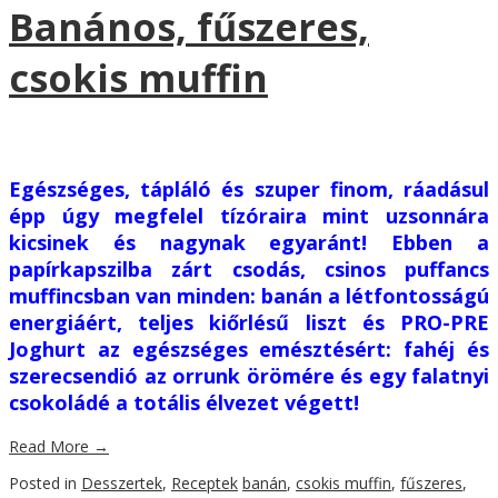
Banános, fűszeres,
csokis muffin
Egészséges, tápláló és szuper finom, ráadásul
épp úgy megfelel tízóraira mint uzsonnára
kicsinek és nagynak egyaránt! Ebben a
papírkapszilba zárt csodás, csinos puffancs
muffincsban van minden: banán a létfontosságú
energiáért, teljes kiőrlésű liszt és PRO-PRE
Joghurt az egészséges emésztésért: fahéj és
szerecsendió az orrunk örömére és egy falatnyi
csokoládé a totális élvezet végett!
Read More
→
Posted in
Desszertek
,
Receptek
banán
,
csokis muffin
,
fűszeres
,