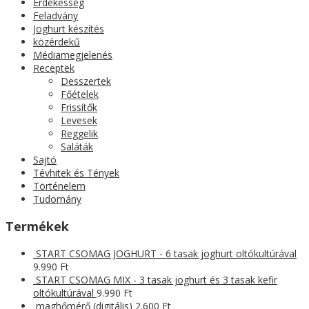
Érdekesség
Feladvány
Joghurt készítés
közérdekű
Médiamegjelenés
Receptek
Desszertek
Főételek
Frissítők
Levesek
Reggelik
Saláták
Sajtó
Tévhitek és Tények
Történelem
Tudomány
Termékek
START CSOMAG JOGHURT - 6 tasak joghurt oltókultúrával
9.990
Ft
START CSOMAG MIX - 3 tasak joghurt és 3 tasak kefir
oltókultúrával
9.990
Ft
maghőmérő (digitális)
2.600
Ft