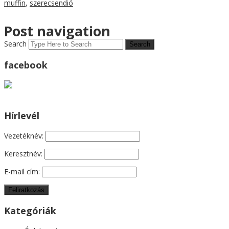
muffin
,
szerecsendió
Post navigation
Search
facebook
Hírlevél
Vezetéknév:
Keresztnév:
E-mail cím:
Kategóriák