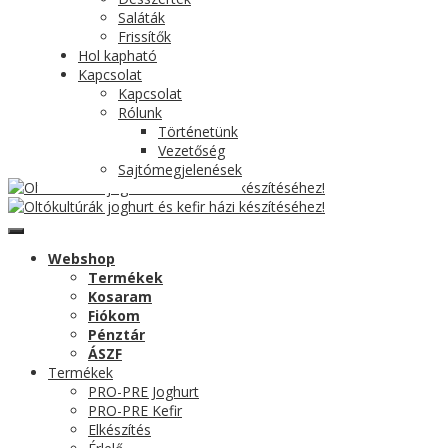
Saláták
Frissítők
Hol kapható
Kapcsolat
Kapcsolat
Rólunk
Történetünk
Vezetőség
Sajtómegjelenések
Webshop
Termékek
Kosaram
Fiókom
Pénztár
ÁSZF
Termékek
PRO-PRE Joghurt
PRO-PRE Kefir
Elkészítés