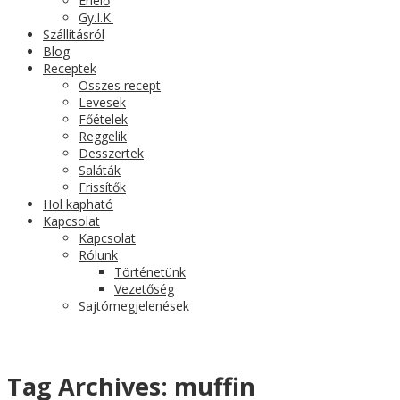
Érlelő
Gy.I.K.
Szállításról
Blog
Receptek
Összes recept
Levesek
Főételek
Reggelik
Desszertek
Saláták
Frissítők
Hol kapható
Kapcsolat
Kapcsolat
Rólunk
Történetünk
Vezetőség
Sajtómegjelenések
Tag Archives:
muffin