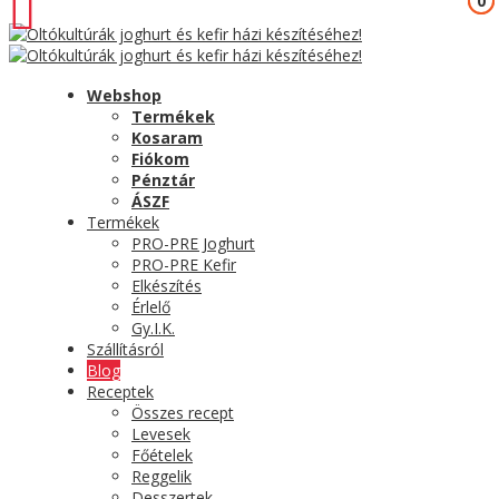
0
0
Webshop
Termékek
Kosaram
Fiókom
Pénztár
ÁSZF
Termékek
PRO-PRE Joghurt
PRO-PRE Kefir
Elkészítés
Érlelő
Gy.I.K.
Szállításról
Blog
Receptek
Összes recept
Levesek
Főételek
Reggelik
Desszertek