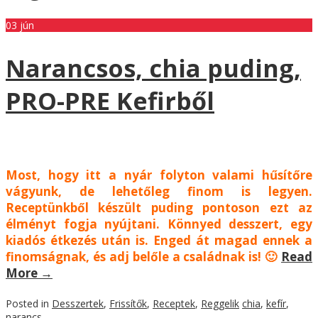
03
jún
Narancsos, chia puding,
PRO-PRE Kefirből
Most, hogy itt a nyár folyton valami hűsítőre
vágyunk, de lehetőleg finom is legyen.
Receptünkből készült puding pontoson ezt az
élményt fogja nyújtani. Könnyed desszert, egy
kiadós étkezés után is. Enged át magad ennek a
finomságnak, és adj belőle a családnak is! 🙂
Read
More
→
Posted in
Desszertek
,
Frissítők
,
Receptek
,
Reggelik
chia
,
kefír
,
narancs