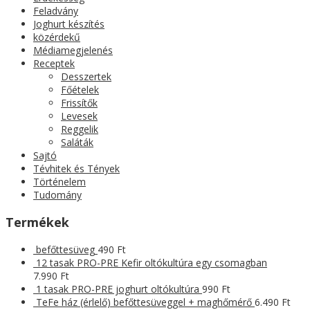
Feladvány
Joghurt készítés
közérdekű
Médiamegjelenés
Receptek
Desszertek
Főételek
Frissítők
Levesek
Reggelik
Saláták
Sajtó
Tévhitek és Tények
Történelem
Tudomány
Termékek
befőttesüveg
490
Ft
12 tasak PRO-PRE Kefir oltókultúra egy csomagban
7.990
Ft
1 tasak PRO-PRE joghurt oltókultúra
990
Ft
TeFe ház (érlelő) befőttesüveggel + maghőmérő
6.490
Ft