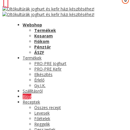
0
0
Webshop
Termékek
Kosaram
Fiókom
Pénztár
ÁSZF
Termékek
PRO-PRE Joghurt
PRO-PRE Kefir
Elkészítés
Érlelő
Gy.I.K.
Szállításról
Blog
Receptek
Összes recept
Levesek
Főételek
Reggelik
Desszertek