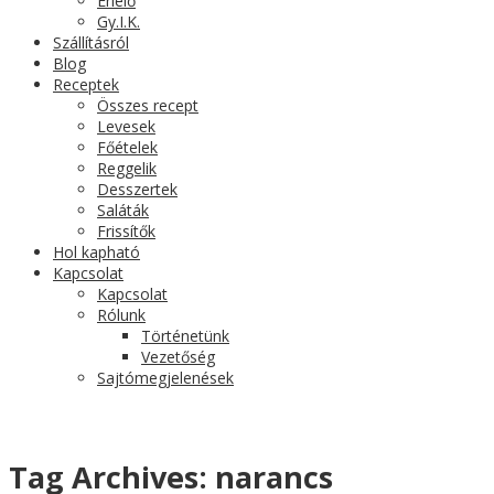
Érlelő
Gy.I.K.
Szállításról
Blog
Receptek
Összes recept
Levesek
Főételek
Reggelik
Desszertek
Saláták
Frissítők
Hol kapható
Kapcsolat
Kapcsolat
Rólunk
Történetünk
Vezetőség
Sajtómegjelenések
Tag Archives:
narancs