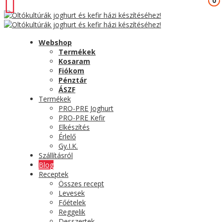
0
0
Webshop
Termékek
Kosaram
Fiókom
Pénztár
ÁSZF
Termékek
PRO-PRE Joghurt
PRO-PRE Kefir
Elkészítés
Érlelő
Gy.I.K.
Szállításról
Blog
Receptek
Összes recept
Levesek
Főételek
Reggelik
Desszertek