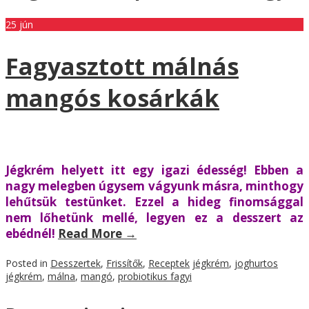
25
jún
Fagyasztott málnás
mangós kosárkák
Jégkrém helyett itt egy igazi édesség! Ebben a
nagy melegben úgysem vágyunk másra, minthogy
lehűtsük testünket. Ezzel a hideg finomsággal
nem lőhetünk mellé, legyen ez a desszert az
ebédnél!
Read More
→
Posted in
Desszertek
,
Frissítők
,
Receptek
jégkrém
,
joghurtos
jégkrém
,
málna
,
mangó
,
probiotikus fagyi