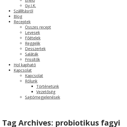
Érlelő
Gy.I.K.
Szállításról
Blog
Receptek
Összes recept
Levesek
Főételek
Reggelik
Desszertek
Saláták
Frissítők
Hol kapható
Kapcsolat
Kapcsolat
Rólunk
Történetünk
Vezetőség
Sajtómegjelenések
Tag Archives:
probiotikus fagyi