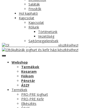
Saláták
Frissítők
Hol kapható
Kapcsolat
Kapcsolat
Rólunk
Történetünk
Vezetőség
Sajtómegjelenések
Webshop
Termékek
Kosaram
Fiókom
Pénztár
ÁSZF
Termékek
PRO-PRE Joghurt
PRO-PRE Kefir
Elkészítés