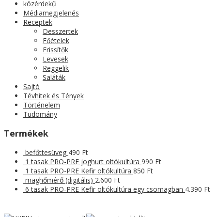
közérdekű
Médiamegjelenés
Receptek
Desszertek
Főételek
Frissítők
Levesek
Reggelik
Saláták
Sajtó
Tévhitek és Tények
Történelem
Tudomány
Termékek
befőttesüveg
490
Ft
1 tasak PRO-PRE joghurt oltókultúra
990
Ft
1 tasak PRO-PRE Kefir oltókultúra
850
Ft
maghőmérő (digitális)
2.600
Ft
6 tasak PRO-PRE Kefir oltókultúra egy csomagban
4.390
Ft