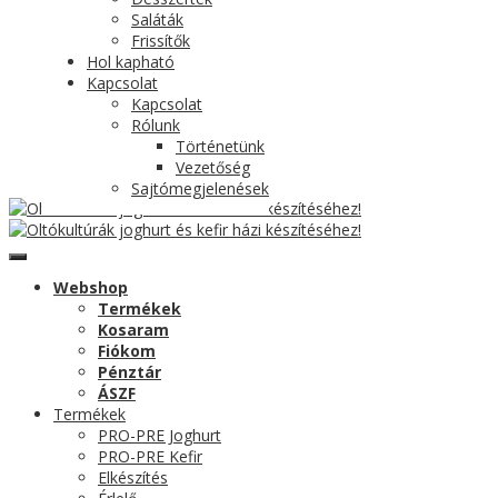
Saláták
Frissítők
Hol kapható
Kapcsolat
Kapcsolat
Rólunk
Történetünk
Vezetőség
Sajtómegjelenések
Webshop
Termékek
Kosaram
Fiókom
Pénztár
ÁSZF
Termékek
PRO-PRE Joghurt
PRO-PRE Kefir
Elkészítés