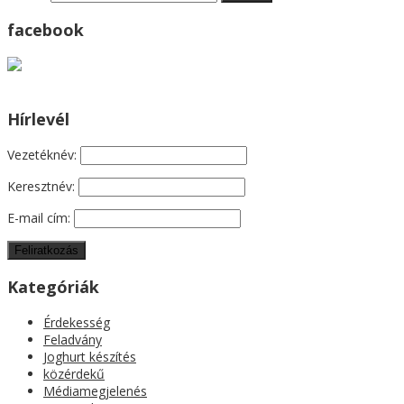
facebook
Hírlevél
Vezetéknév:
Keresztnév:
E-mail cím:
Kategóriák
Érdekesség
Feladvány
Joghurt készítés
közérdekű
Médiamegjelenés