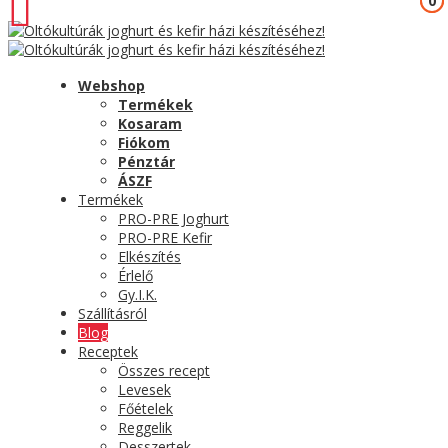
0
0
Webshop
Termékek
Kosaram
Fiókom
Pénztár
ÁSZF
Termékek
PRO-PRE Joghurt
PRO-PRE Kefir
Elkészítés
Érlelő
Gy.I.K.
Szállításról
Blog
Receptek
Összes recept
Levesek
Főételek
Reggelik
Desszertek