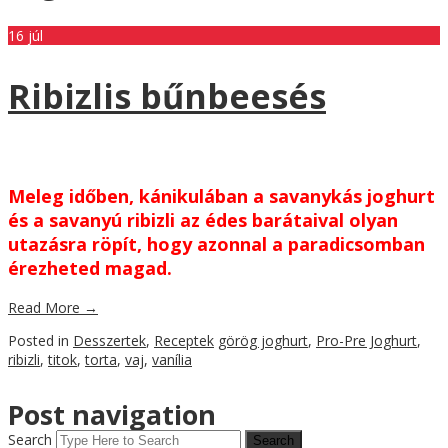
16
júl
Ribizlis bűnbeesés
Meleg időben, kánikulában a savanykás joghurt
és a savanyú ribizli az édes barátaival olyan
utazásra röpít, hogy azonnal a paradicsomban
érezheted magad.
Read More
→
Posted in
Desszertek
,
Receptek
görög joghurt
,
Pro-Pre Joghurt
,
ribizli
,
titok
,
torta
,
vaj
,
vanília
Post navigation
Search