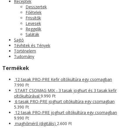
Receptek
Desszertek
Főételek
Frissítők
Levesek
Reggelik
Saláták
Sajtó
Tévhitek és Tények
Történelem
Tudomány
Termékek
12 tasak PRO-PRE Kefir oltókultúra egy csomagban
7.990
Ft
START CSOMAG MIX - 3 tasak joghurt és 3 tasak kefir
oltókultúrával
9.990
Ft
6 tasak PRO-PRE joghurt oltókultúra egy csomagban
5.390
Ft
12 tasak PRO-PRE joghurt oltókultúra egy csomagban
9.990
Ft
maghőmérő (digitális)
2.600
Ft