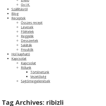
Érlelő
Gy.I.K.
Szállításról
Blog
Receptek
Összes recept
Levesek
Főételek
Reggelik
Desszertek
Saláták
Frissítők
Hol kapható
Kapcsolat
Kapcsolat
Rólunk
Történetünk
Vezetőség
Sajtómegjelenések
Tag Archives:
ribizli