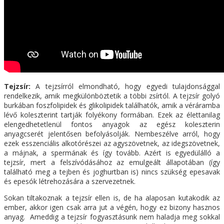
Tejzsír:
A tejzsírról elmondható, hogy egyedi tulajdonsággal
rendelkezik, amik megkülönböztetik a többi zsírtól. A tejzsír golyó
burkában foszfolipidek és glikolipidek találhatók, amik a véráramba
lévő koleszterint tartják folyékony formában. Ezek az élettanilag
elengedhetetlenül fontos anyagok az egész koleszterin
anyagcserét jelentősen befolyásolják. Nembeszélve arról, hogy
ezek esszenciális alkotórészei az agyszövetnek, az idegszövetnek,
a májnak, a spermának és így tovább. Azért is egyedülálló a
tejzsír, mert a felszívódásához az emulgeált állapotában (így
található meg a tejben és joghurtban is) nincs szükség epesavak
és epesók létrehozására a szervezetnek.
Sokan tiltakoznak a tejzsír ellen is, de ha alaposan kutakodik az
ember, akkor igen csak arra jut a végén, hogy ez bizony hasznos
anyag. Ameddig a tejzsír fogyasztásunk nem haladja meg sokkal