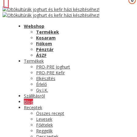
0
0
Webshop
Termékek
Kosaram
Fiókom
Pénztár
ÁSZF
Termékek
PRO-PRE Joghurt
PRO-PRE Kefir
Elkészítés
Érlelő
Gy.I.K.
Szállításról
Blog
Receptek
Összes recept
Levesek
Főételek
Reggelik
Desszertek