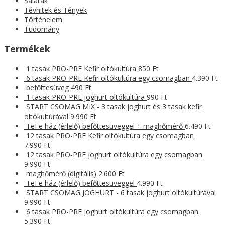
Saláták
Tévhitek és Tények
Történelem
Tudomány
Termékek
1 tasak PRO-PRE Kefir oltókultúra
850
Ft
6 tasak PRO-PRE Kefir oltókultúra egy csomagban
4.390
Ft
befőttesüveg
490
Ft
1 tasak PRO-PRE joghurt oltókultúra
990
Ft
START CSOMAG MIX - 3 tasak joghurt és 3 tasak kefir
oltókultúrával
9.990
Ft
TeFe ház (érlelő) befőttesüveggel + maghőmérő
6.490
Ft
12 tasak PRO-PRE Kefir oltókultúra egy csomagban
7.990
Ft
12 tasak PRO-PRE joghurt oltókultúra egy csomagban
9.990
Ft
maghőmérő (digitális)
2.600
Ft
TeFe ház (érlelő) befőttesüveggel
4.990
Ft
START CSOMAG JOGHURT - 6 tasak joghurt oltókultúrával
9.990
Ft
6 tasak PRO-PRE joghurt oltókultúra egy csomagban
5.390
Ft