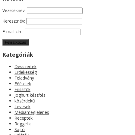
Vezetéknév:
Keresztnév:
E-mail cím:
Kategóriák
Desszertek
Érdekesség
Feladvány
Főételek
Frissítők
Joghurt készítés
közérdekű
Levesek
Médiamegjelenés
Receptek
Reggelik
Sajtó