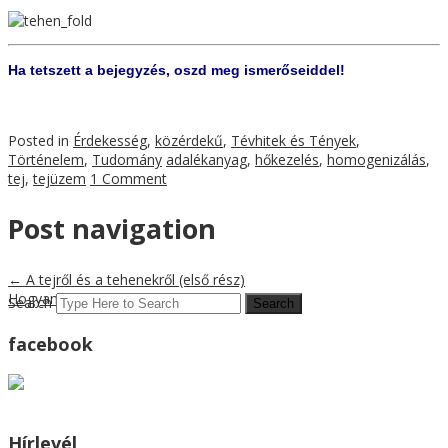
Ha tetszett a bejegyzés, oszd meg ismerőseiddel!
Posted in
Érdekesség
,
közérdekű
,
Tévhitek és Tények
,
Történelem
,
Tudomány
adalékanyag
,
hőkezelés
,
homogenizálás
,
tej
,
tejüzem
1 Comment
Post navigation
←
A tejről és a tehenekről (első rész)
Hogyan ízesítsem a joghurtot
→
Search
facebook
Hírlevél