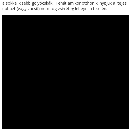
a sokkal kisebb golyócskák. Tehát amikor otthon ki nyitjuk a tejes
dobozt (vagy zacsit) nem fog zsírréteg lebegni a tetején.