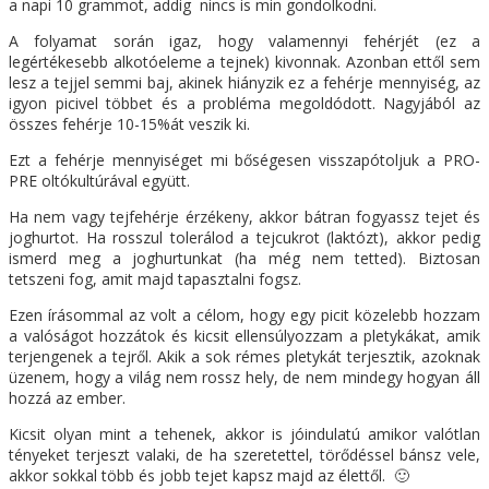
a napi 10 grammot, addig nincs is min gondolkodni.
A folyamat során igaz, hogy valamennyi fehérjét (ez a
legértékesebb alkotóeleme a tejnek) kivonnak. Azonban ettől sem
lesz a tejjel semmi baj, akinek hiányzik ez a fehérje mennyiség, az
igyon picivel többet és a probléma megoldódott. Nagyjából az
összes fehérje 10-15%át veszik ki.
Ezt a fehérje mennyiséget mi bőségesen visszapótoljuk a PRO-
PRE oltókultúrával együtt.
Ha nem vagy tejfehérje érzékeny, akkor bátran fogyassz tejet és
joghurtot. Ha rosszul tolerálod a tejcukrot (laktózt), akkor pedig
ismerd meg a joghurtunkat (ha még nem tetted). Biztosan
tetszeni fog, amit majd tapasztalni fogsz.
Ezen írásommal az volt a célom, hogy egy picit közelebb hozzam
a valóságot hozzátok és kicsit ellensúlyozzam a pletykákat, amik
terjengenek a tejről. Akik a sok rémes pletykát terjesztik, azoknak
üzenem, hogy a világ nem rossz hely, de nem mindegy hogyan áll
hozzá az ember.
Kicsit olyan mint a tehenek, akkor is jóindulatú amikor valótlan
tényeket terjeszt valaki, de ha szeretettel, törődéssel bánsz vele,
akkor sokkal több és jobb tejet kapsz majd az élettől. 🙂