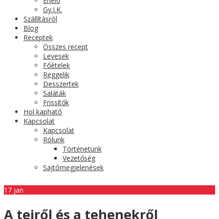
Érlelő
Gy.I.K.
Szállításról
Blog
Receptek
Összes recept
Levesek
Főételek
Reggelik
Desszertek
Saláták
Frissítők
Hol kapható
Kapcsolat
Kapcsolat
Rólunk
Történetünk
Vezetőség
Sajtómegjelenések
17
jan
A tejről és a tehenekről