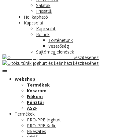
Saláták
Frissítők
Hol kapható
Kapcsolat
Kapcsolat
Rólunk
Történetünk
Vezetőség
Sajtómegjelenések
Webshop
Termékek
Kosaram
Fiókom
Pénztár
ÁSZF
Termékek
PRO-PRE Joghurt
PRO-PRE Kefir
Elkészítés