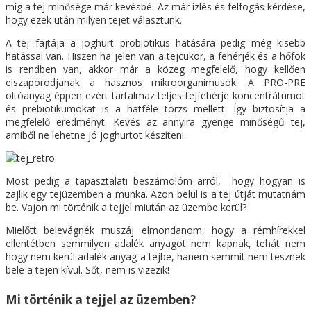
míg a tej minősége már kevésbé. Az már ízlés és felfogás kérdése,
hogy ezek után milyen tejet választunk.
A tej fajtája a joghurt probiotikus hatására pedig még kisebb
hatással van. Hiszen ha jelen van a tejcukor, a fehérjék és a hőfok
is rendben van, akkor már a közeg megfelelő, hogy kellően
elszaporodjanak a hasznos mikroorganimusok. A PRO-PRE
oltóanyag éppen ezért tartalmaz teljes tejfehérje koncentrátumot
és prebiotikumokat is a hatféle törzs mellett. Így biztosítja a
megfelelő eredményt. Kevés az annyira gyenge minőségű tej,
amiből ne lehetne jó joghurtot készíteni.
Most pedig a tapasztalati beszámolóm arról, hogy hogyan is
zajlik egy tejüzemben a munka. Azon belül is a tej útját mutatnám
be. Vajon mi történik a tejjel miután az üzembe kerül?
Mielőtt belevágnék muszáj elmondanom, hogy a rémhírekkel
ellentétben semmilyen adalék anyagot nem kapnak, tehát nem
hogy nem kerül adalék anyag a tejbe, hanem semmit nem tesznek
bele a tejen kívül. Sőt, nem is vizezik!
Mi történik a tejjel az üzemben?