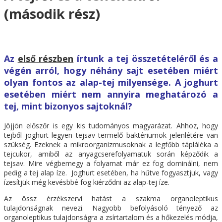
(második rész)
Az
első részben
írtunk a tej összetételéről és a
végén arról, hogy néhány sajt esetében miért
olyan fontos az alap-tej milyensége. A joghurt
esetében miért nem annyira meghatározó a
tej, mint bizonyos sajtoknál?
Jöjjön előszőr is egy kis tudományos magyarázat. Ahhoz, hogy
tejből joghurt legyen tejsav termelő baktériumok jelenlétére van
szükség. Ezeknek a mikroorganizmusoknak a legfőbb tápláléka a
tejcukor, amiből az anyagcserefolyamatuk során képződik a
tejsav. Mire végbemegy a folyamat már ez fog dominálni, nem
pedig a tej alap íze. Joghurt esetében, ha hűtve fogyasztjuk, vagy
ízesítjük még kevésbbé fog kiérződni az alap-tej íze.
Az össz érzékszervi hatást a szakma organoleptikus
tulajdonságnak nevezi. Nagyobb befolyásoló tényező az
organoleptikus tulajdonságra a zsírtartalom és a hőkezelés módja,