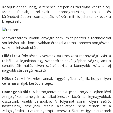
Kezdjük onnan, hogy a tehenet lefejték és tartályba került a tej.
Majd fölözik, hőkezelik, homogenizálják, töltik és
különbözőképpen csomagolják. Nézzük mit is jelentenek ezek a
kifejezések.
Magyarázatom inkább lényegre törő, mint pontos a technológiai
sor leírása. Akit komolyabban érdekel a téma könnyen böngészhet
szakmai leírások után.
Fölözés:
A fölözéssel kivesznek valamekkora mennyiségű zsírt a
tejből. Ezt leginkább egy szeparátor nevű gépben végzik, ami a
centrifugális hatás elvén szétválasztja a könnyebb zsírt, a tej
nagyobb sűrűségű részétől.
Hőkezlés:
A hőkezelést annak függvényében végzik, hogy milyen
célra használják később a tejet.
Homogenizálás:
A homogenizálás azt jelenti hogy a tejben lévő
zsírgolyókat, amelyek az alkotórészek közül a legnagyobbak
összetörik kisebb darabokra. A folyamat során olyan szűrőt
használnak, amelynek résein alapvetően nem férnek át a
zsírgolyócskák. Ezeken nyomják keresztül őket, és így keletkeznek