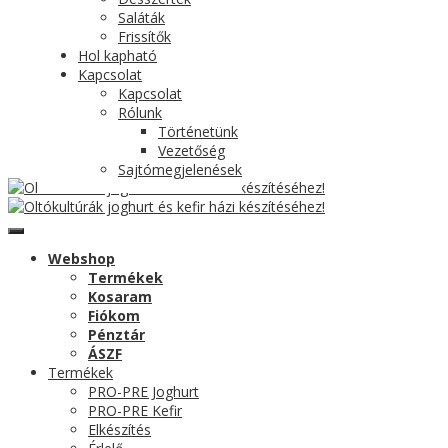
Saláták
Frissítők
Hol kapható
Kapcsolat
Kapcsolat
Rólunk
Történetünk
Vezetőség
Sajtómegjelenések
Webshop
Termékek
Kosaram
Fiókom
Pénztár
ÁSZF
Termékek
PRO-PRE Joghurt
PRO-PRE Kefir
Elkészítés