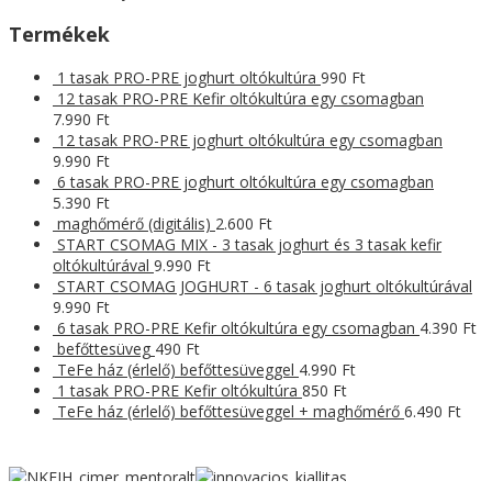
Termékek
1 tasak PRO-PRE joghurt oltókultúra
990
Ft
12 tasak PRO-PRE Kefir oltókultúra egy csomagban
7.990
Ft
12 tasak PRO-PRE joghurt oltókultúra egy csomagban
9.990
Ft
6 tasak PRO-PRE joghurt oltókultúra egy csomagban
5.390
Ft
maghőmérő (digitális)
2.600
Ft
START CSOMAG MIX - 3 tasak joghurt és 3 tasak kefir
oltókultúrával
9.990
Ft
START CSOMAG JOGHURT - 6 tasak joghurt oltókultúrával
9.990
Ft
6 tasak PRO-PRE Kefir oltókultúra egy csomagban
4.390
Ft
befőttesüveg
490
Ft
TeFe ház (érlelő) befőttesüveggel
4.990
Ft
1 tasak PRO-PRE Kefir oltókultúra
850
Ft
TeFe ház (érlelő) befőttesüveggel + maghőmérő
6.490
Ft