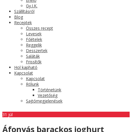
Érlelő
Gy.I.K.
Szállításról
Blog
Receptek
Összes recept
Levesek
Főételek
Reggelik
Desszertek
Saláták
Frissítők
Hol kapható
Kapcsolat
Kapcsolat
Rólunk
Történetünk
Vezetőség
Sajtómegjelenések
31
júl
Áfonyás barackos joghurt