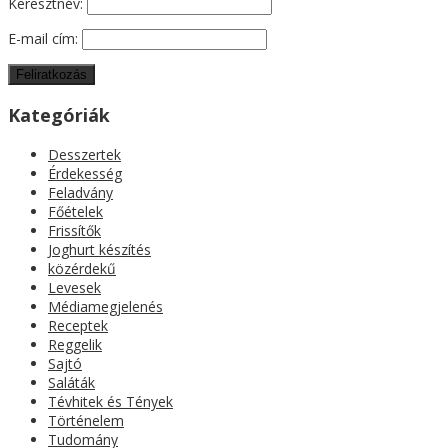
Keresztnév:
E-mail cím:
Kategóriák
Desszertek
Érdekesség
Feladvány
Főételek
Frissítők
Joghurt készítés
közérdekű
Levesek
Médiamegjelenés
Receptek
Reggelik
Sajtó
Saláták
Tévhitek és Tények
Történelem
Tudomány