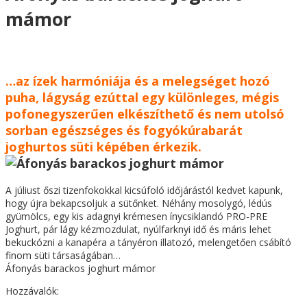
mámor
…az ízek harmóniája és a melegséget hozó
puha, lágyság ezúttal egy különleges, mégis
pofonegyszerűen elkészíthető és nem utolsó
sorban egészséges és fogyókúrabarát
joghurtos süti képében érkezik.
A júliust őszi tizenfokokkal kicsúfoló időjárástól kedvet kapunk,
hogy újra bekapcsoljuk a sütőnket. Néhány mosolygó, lédús
gyümölcs, egy kis adagnyi krémesen ínycsiklandó PRO-PRE
Joghurt, pár lágy kézmozdulat, nyúlfarknyi idő és máris lehet
bekuckózni a kanapéra a tányéron illatozó, melengetően csábító
finom süti társaságában…
Áfonyás barackos joghurt mámor
Hozzávalók: