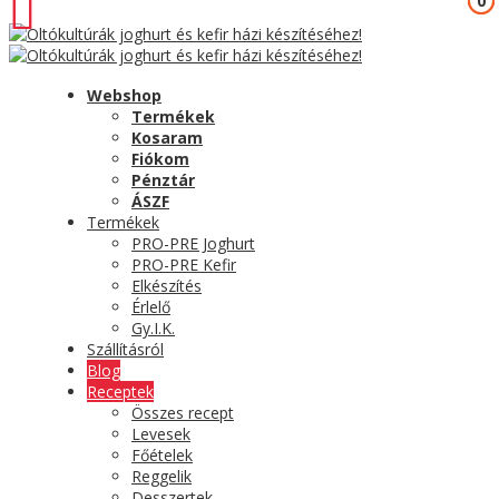
0
0
Webshop
Termékek
Kosaram
Fiókom
Pénztár
ÁSZF
Termékek
PRO-PRE Joghurt
PRO-PRE Kefir
Elkészítés
Érlelő
Gy.I.K.
Szállításról
Blog
Receptek
Összes recept
Levesek
Főételek
Reggelik
Desszertek