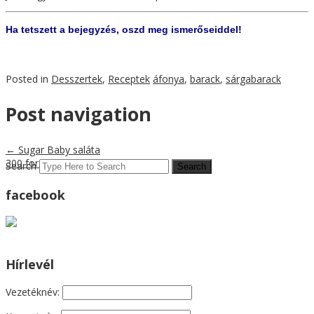
Ha tetszett a bejegyzés, oszd meg ismerőseiddel!
Posted in
Desszertek
,
Receptek
áfonya
,
barack
,
sárgabarack
Post navigation
←
Sugar Baby saláta
300 for 50
→
Search
facebook
Hírlevél
Vezetéknév: