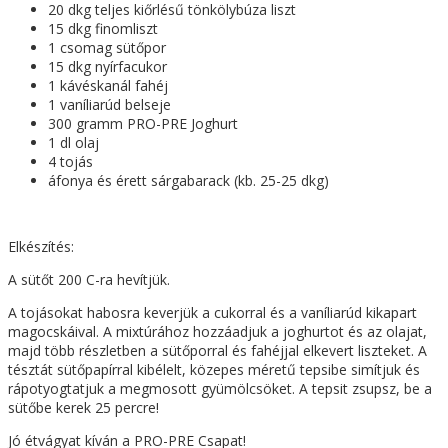
20 dkg teljes kiőrlésű tönkölybúza liszt
15 dkg finomliszt
1 csomag sütőpor
15 dkg nyírfacukor
1 kávéskanál fahéj
1 vaníliarúd belseje
300 gramm PRO-PRE Joghurt
1 dl olaj
4 tojás
áfonya és érett sárgabarack (kb. 25-25 dkg)
Elkészítés:
A sütőt 200 C-ra hevítjük.
A tojásokat habosra keverjük a cukorral és a vaníliarúd kikapart
magocskáival. A mixtúrához hozzáadjuk a joghurtot és az olajat,
majd több részletben a sütőporral és fahéjjal elkevert liszteket. A
tésztát sütőpapírral kibélelt, közepes méretű tepsibe simítjuk és
rápotyogtatjuk a megmosott gyümölcsöket. A tepsit zsupsz, be a
sütőbe kerek 25 percre!
Jó étvágyat kíván a PRO-PRE Csapat!