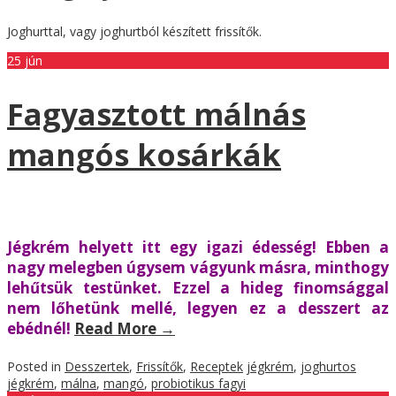
Joghurttal, vagy joghurtból készített frissítők.
25
jún
Fagyasztott málnás
mangós kosárkák
Jégkrém helyett itt egy igazi édesség! Ebben a
nagy melegben úgysem vágyunk másra, minthogy
lehűtsük testünket. Ezzel a hideg finomsággal
nem lőhetünk mellé, legyen ez a desszert az
ebédnél!
Read More
→
Posted in
Desszertek
,
Frissítők
,
Receptek
jégkrém
,
joghurtos
jégkrém
,
málna
,
mangó
,
probiotikus fagyi