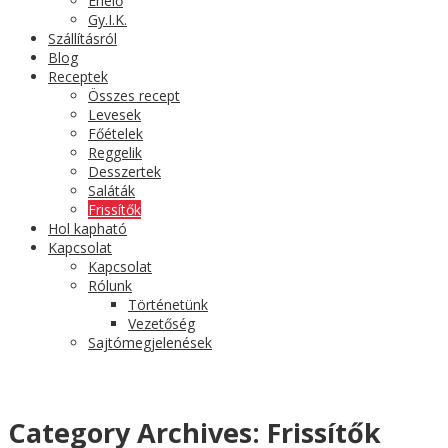
Érlelő
Gy.I.K.
Szállításról
Blog
Receptek
Összes recept
Levesek
Főételek
Reggelik
Desszertek
Saláták
Frissítők
Hol kapható
Kapcsolat
Kapcsolat
Rólunk
Történetünk
Vezetőség
Sajtómegjelenések
Category Archives:
Frissítők