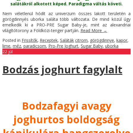
salátákról alkotott képed. Paradigma váltás követi.
Nem véletlenül hódít az univerzum összes lakott területén a
görögdinnyés uborka saláta több változata. De mind közül úgy
emelkedik ki a PRO-PRE Sugar Baby-je, mint az alexandriai
világítótorony a Földközi-tenger partján.
Read More
→
Posted in
Frissítők
,
Receptek
,
Saláták
citrom
,
görögdinnye
,
kapor
,
lime
,
méz
,
paradicsom
,
Pro-Pre Joghurt
,
Sugar Baby
,
uborka
22
júl
Bodzás joghurt fagylalt
Bodzafagyi avagy
joghurtos boldogság
kánikulára hangszerelve