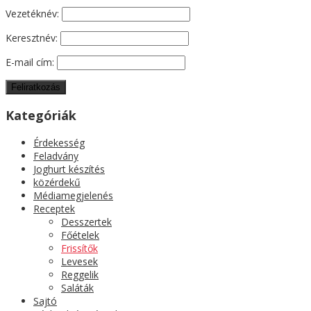
Vezetéknév:
Keresztnév:
E-mail cím:
Kategóriák
Érdekesség
Feladvány
Joghurt készítés
közérdekű
Médiamegjelenés
Receptek
Desszertek
Főételek
Frissítők
Levesek
Reggelik
Saláták
Sajtó