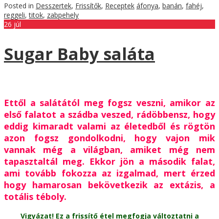
Posted in
Desszertek
,
Frissítők
,
Receptek
áfonya
,
banán
,
fahéj
,
reggeli
,
titok
,
zabpehely
26
júl
Sugar Baby saláta
Ettől a salátától meg fogsz veszni, amikor az
első falatot a szádba veszed, rádöbbensz, hogy
eddig kimaradt valami az életedből és rögtön
azon fogsz gondolkodni, hogy vajon mik
vannak még a világban, amiket még nem
tapasztaltál meg. Ekkor jön a második falat,
ami tovább fokozza az izgalmad, mert érzed
hogy hamarosan bekövetkezik az extázis, a
totális téboly.
Vigyázat! Ez a frissítő étel megfogja változtatni a