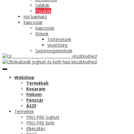
Saláták
Frissítők
Hol kapható
Kapcsolat
Kapcsolat
Rólunk
Történetünk
Vezetőség
Sajtómegjelenések
Webshop
Termékek
Kosaram
Fiókom
Pénztár
ÁSZF
Termékek
PRO-PRE Joghurt
PRO-PRE Kefir
Elkészítés