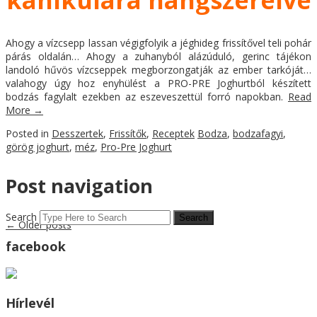
Ahogy a vízcsepp lassan végigfolyik a jéghideg frissítővel teli pohár
párás oldalán… Ahogy a zuhanyból alázúduló, gerinc tájékon
landoló hűvös vízcseppek megborzongatják az ember tarkóját…
valahogy úgy hoz enyhülést a PRO-PRE Joghurtból készített
bodzás fagylalt ezekben az eszeveszettül forró napokban.
Read
More
→
Posted in
Desszertek
,
Frissítők
,
Receptek
Bodza
,
bodzafagyi
,
görög joghurt
,
méz
,
Pro-Pre Joghurt
Post navigation
Search
←
Older posts
facebook
Hírlevél