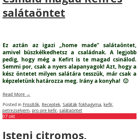
salátaöntet
Ez aztán az igazi „home made” salátaöntet,
amivel büszkélkedhetsz a családnak. A legjobb
pedig, hogy még a Kefirt is te magad csinálod.
Semmi por, csak a nyers alapanyagok! Azt, hogy a
kész öntetet milyen salátára tesszük, már csak a
képzeletünk határozza meg. Irány a konyha! 🙂
Read More
→
Posted in
Frissítők
,
Receptek
,
Saláták
fokhagyma
,
kefír
,
petrezselyem
,
pro-pre kefir
,
salátaöntet
07
okt
Isteni citromos,