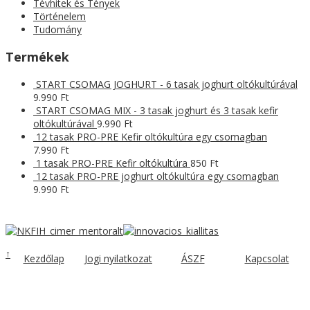
Tévhitek és Tények
Történelem
Tudomány
Termékek
START CSOMAG JOGHURT - 6 tasak joghurt oltókultúrával
9.990
Ft
START CSOMAG MIX - 3 tasak joghurt és 3 tasak kefir
oltókultúrával
9.990
Ft
12 tasak PRO-PRE Kefir oltókultúra egy csomagban
7.990
Ft
1 tasak PRO-PRE Kefir oltókultúra
850
Ft
12 tasak PRO-PRE joghurt oltókultúra egy csomagban
9.990
Ft
↑
Kezdőlap
Jogi nyilatkozat
ÁSZF
Kapcsolat