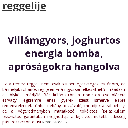
reggelije
Villámgyors, joghurtos
energia bomba,
apróságokra hangolva
Ez a remek reggeli nem csak szuper egészséges és finom, de
bármelyik rohanós reggelen villámgyorsan elkészíthető – ráadásul
a kölykök imádják! Bár külön-külön a non-stop csokoládéra
és/vagy jégkrémre éhes gyerek ízlést ismerve elsőre
reménytelennek tűnhet néhány hozzávaló, mondjuk a zabpehely,
de a végeredményben mutatkozó, tökéletes íz-illat-küllem
összhatás garantáltan meghódítja a legelvetemültebb édesség
párti rosszcsontot is!
Read More
→