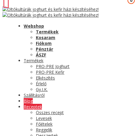
0
0
Webshop
Termékek
Kosaram
Fiókom
Pénztár
ÁSZF
Termékek
PRO-PRE Joghurt
PRO-PRE Kefir
Elkészítés
Érlelő
Gy.I.K.
Szállításról
Blog
Receptek
Összes recept
Levesek
Főételek
Reggelik
Desszertek