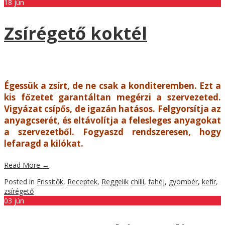
18
jún
Zsírégető koktél
Égessük a zsírt, de ne csak a konditeremben. Ezt a
kis főzetet garantáltan megérzi a szervezeted.
Vigyázat csípős, de igazán hatásos. Felgyorsítja az
anyagcserét, és eltávolítja a felesleges anyagokat
a szervezetből. Fogyaszd rendszeresen, hogy
lefaragd a kilókat.
Read More
→
Posted in
Frissítők
,
Receptek
,
Reggelik
chilli
,
fahéj
,
gyömbér
,
kefír
,
zsírégető
03
jún