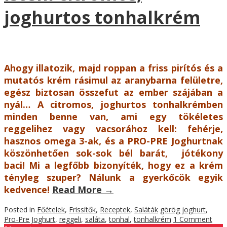
joghurtos tonhalkrém
Ahogy illatozik, majd roppan a friss pirítós és a
mutatós krém rásimul az aranybarna felületre,
egész biztosan összefut az ember szájában a
nyál… A citromos, joghurtos tonhalkrémben
minden benne van, ami egy tökéletes
reggelihez vagy vacsorához kell: fehérje,
hasznos omega 3-ak, és a PRO-PRE Joghurtnak
köszönhetően sok-sok bél barát, jótékony
baci! Mi a legfőbb bizonyíték, hogy ez a krém
tényleg szuper? Nálunk a gyerkőcök egyik
kedvence!
Read More
→
Posted in
Főételek
,
Frissítők
,
Receptek
,
Saláták
görög joghurt
,
Pro-Pre Joghurt
,
reggeli
,
saláta
,
tonhal
,
tonhalkrém
1 Comment