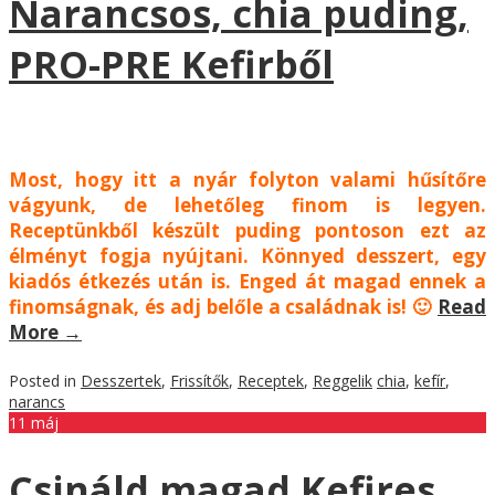
Narancsos, chia puding,
PRO-PRE Kefirből
Most, hogy itt a nyár folyton valami hűsítőre
vágyunk, de lehetőleg finom is legyen.
Receptünkből készült puding pontoson ezt az
élményt fogja nyújtani. Könnyed desszert, egy
kiadós étkezés után is. Enged át magad ennek a
finomságnak, és adj belőle a családnak is! 🙂
Read
More
→
Posted in
Desszertek
,
Frissítők
,
Receptek
,
Reggelik
chia
,
kefír
,
narancs
11
máj
Csináld magad Kefires