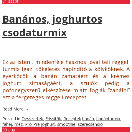
01
szept
Banános, joghurtos
csodaturmix
Ez az isteni, mindenféle hasznos jóval teli reggeli
turmix igazi tökéletes napindító a kölyköknek. A
gyerkőcök a banán zamatáért és a krémes
joghurt simaságáért, a szülők pedig a
pofonegyszerű elkészítése miatt fogják “zabálni”
ezt a fergeteges reggeli receptet.
Read More
→
Posted in
Desszertek
,
Frissítők
,
Receptek
banán
,
banánturmix
,
fahéj
,
méz
,
Pro-Pre Joghurt
,
smoothie
,
szerecsendió
30
aug