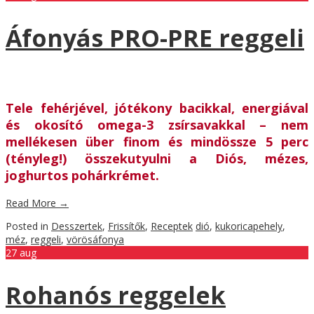
Áfonyás PRO-PRE reggeli
Tele fehérjével, jótékony bacikkal, energiával
és okosító omega-3 zsírsavakkal – nem
mellékesen über finom és mindössze 5 perc
(tényleg!) összekutyulni a Diós, mézes,
joghurtos pohárkrémet.
Read More
→
Posted in
Desszertek
,
Frissítők
,
Receptek
dió
,
kukoricapehely
,
méz
,
reggeli
,
vörösáfonya
27
aug
Rohanós reggelek