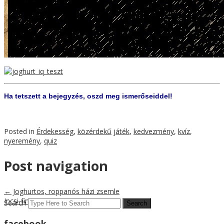
Ha tetszett a bejegyzés, oszd meg ismerőseiddel!
Posted in
Érdekesség
,
közérdekű
játék
,
kedvezmény
,
kvíz
,
nyeremény
,
quiz
Post navigation
←
Joghurtos, roppanós házi zsemle
Incsi-fincsi paleo diós süti
→
Search
facebook