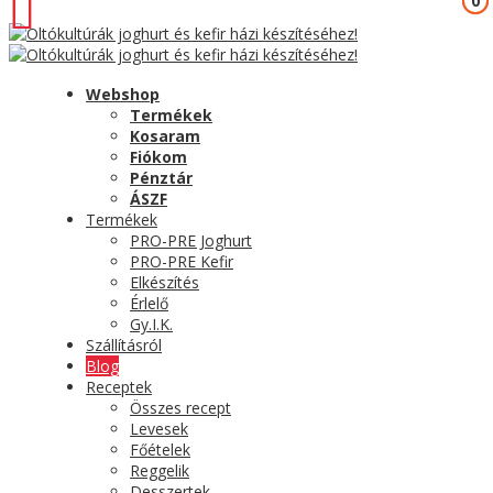
0
0
Webshop
Termékek
Kosaram
Fiókom
Pénztár
ÁSZF
Termékek
PRO-PRE Joghurt
PRO-PRE Kefir
Elkészítés
Érlelő
Gy.I.K.
Szállításról
Blog
Receptek
Összes recept
Levesek
Főételek
Reggelik
Desszertek