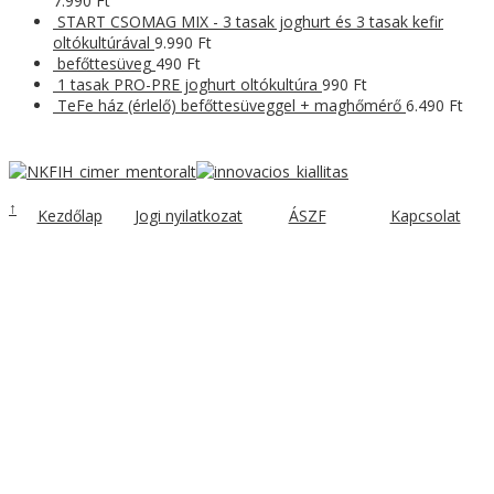
7.990
Ft
START CSOMAG MIX - 3 tasak joghurt és 3 tasak kefir
oltókultúrával
9.990
Ft
befőttesüveg
490
Ft
1 tasak PRO-PRE joghurt oltókultúra
990
Ft
TeFe ház (érlelő) befőttesüveggel + maghőmérő
6.490
Ft
↑
Kezdőlap
Jogi nyilatkozat
ÁSZF
Kapcsolat