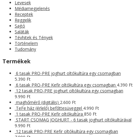
Levesek
Médiamegjelenés
Receptek
Reggelik
Sajtó
Saláták
Tévhitek és Tények
Történelem
Tudomány
Termékek
6 tasak PRO-PRE joghurt oltókultúra egy csomagban
5.390
Ft
6 tasak PRO-PRE Kefir oltókultúra egy csomagban
4.390
Ft
12 tasak PRO-PRE joghurt oltókultúra egy csomagban
9.990
Ft
maghőmérő (digitális)
2.600
Ft
TeFe ház (érlelő) befőttesüveggel
4.990
Ft
1 tasak PRO-PRE Kefir oltókultúra
850
Ft
START CSOMAG JOGHURT - 6 tasak joghurt oltókultúrával
9.990
Ft
12 tasak PRO-PRE Kefir oltókultúra egy csomagban