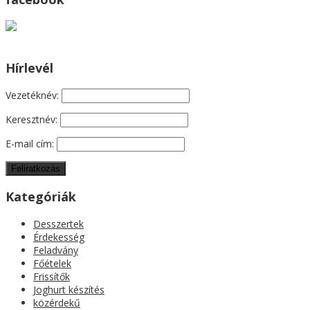
Hírlevél
Vezetéknév:
Keresztnév:
E-mail cím:
Kategóriák
Desszertek
Érdekesség
Feladvány
Főételek
Frissítők
Joghurt készítés
közérdekű