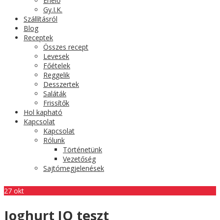
Érlelő
Gy.I.K.
Szállításról
Blog
Receptek
Összes recept
Levesek
Főételek
Reggelik
Desszertek
Saláták
Frissítők
Hol kapható
Kapcsolat
Kapcsolat
Rólunk
Történetünk
Vezetőség
Sajtómegjelenések
27
okt
Joghurt IQ teszt