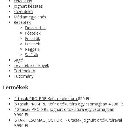
Feladvány
Joghurt készítés
közérdekű
Médiamegjelenés
Receptek
Desszertek
Főételek
Frissítők
Levesek
Reggelik
Saláták
Sajtó
Tévhitek és Tények
Történelem
Tudomány
Termékek
1 tasak PRO-PRE Kefir oltókultúra
850
Ft
6 tasak PRO-PRE Kefir oltókultúra egy csomagban
4.390
Ft
12 tasak PRO-PRE joghurt oltókultúra egy csomagban
9.990
Ft
START CSOMAG JOGHURT - 6 tasak joghurt oltókultúrával
9.990
Ft