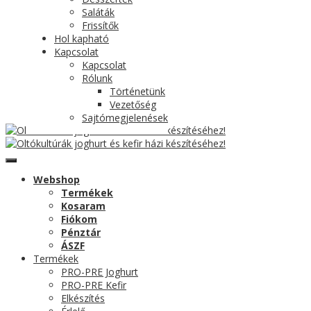
Saláták
Frissítők
Hol kapható
Kapcsolat
Kapcsolat
Rólunk
Történetünk
Vezetőség
Sajtómegjelenések
Webshop
Termékek
Kosaram
Fiókom
Pénztár
ÁSZF
Termékek
PRO-PRE Joghurt
PRO-PRE Kefir
Elkészítés