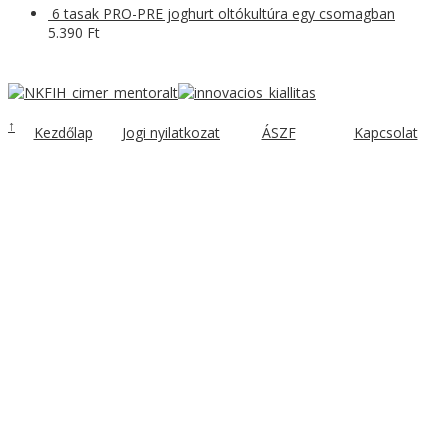
6 tasak PRO-PRE joghurt oltókultúra egy csomagban
5.390
Ft
↑
Kezdőlap
Jogi nyilatkozat
ÁSZF
Kapcsolat