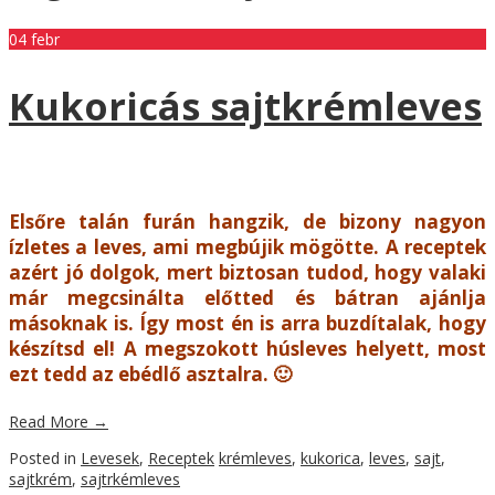
04
febr
Kukoricás sajtkrémleves
Elsőre talán furán hangzik, de bizony nagyon
ízletes a leves, ami megbújik mögötte. A receptek
azért jó dolgok, mert biztosan tudod, hogy valaki
már megcsinálta előtted és bátran ajánlja
másoknak is. Így most én is arra buzdítalak, hogy
készítsd el! A megszokott húsleves helyett, most
ezt tedd az ebédlő asztalra. 🙂
Read More
→
Posted in
Levesek
,
Receptek
krémleves
,
kukorica
,
leves
,
sajt
,
sajtkrém
,
sajtrkémleves