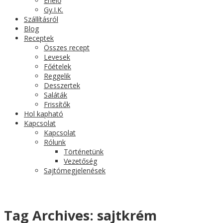
Érlelő
Gy.I.K.
Szállításról
Blog
Receptek
Összes recept
Levesek
Főételek
Reggelik
Desszertek
Saláták
Frissítők
Hol kapható
Kapcsolat
Kapcsolat
Rólunk
Történetünk
Vezetőség
Sajtómegjelenések
Tag Archives:
sajtkrém