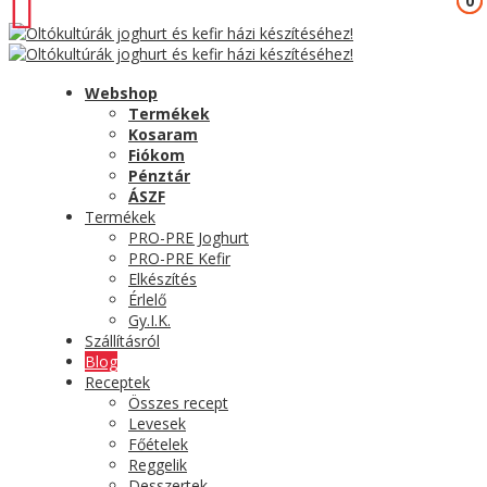
0
0
Webshop
Termékek
Kosaram
Fiókom
Pénztár
ÁSZF
Termékek
PRO-PRE Joghurt
PRO-PRE Kefir
Elkészítés
Érlelő
Gy.I.K.
Szállításról
Blog
Receptek
Összes recept
Levesek
Főételek
Reggelik
Desszertek