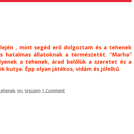
 elején , mint segéd erő dolgoztam és a tehenek
s hatalmas állatoknak a természetét. “Marha”
lyenek a tehenek, árad belőlük a szeretet és a
k kutya. Épp olyan játékos, vidám és jólelkű.
tehenek
,
tej
,
tejüzem
1 Comment