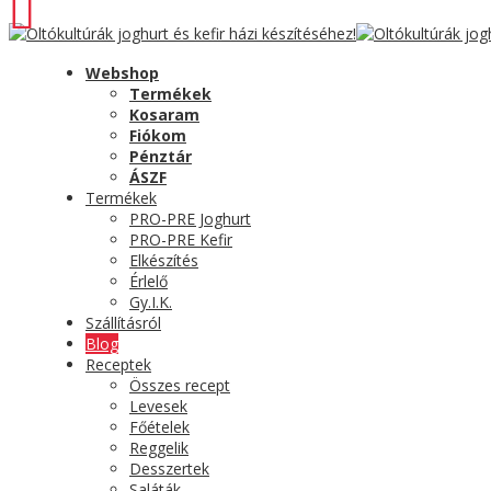
Webshop
Termékek
Kosaram
Fiókom
Pénztár
ÁSZF
Termékek
PRO-PRE Joghurt
PRO-PRE Kefir
Elkészítés
Érlelő
Gy.I.K.
Szállításról
Blog
Receptek
Összes recept
Levesek
Főételek
Reggelik
Desszertek
Saláták