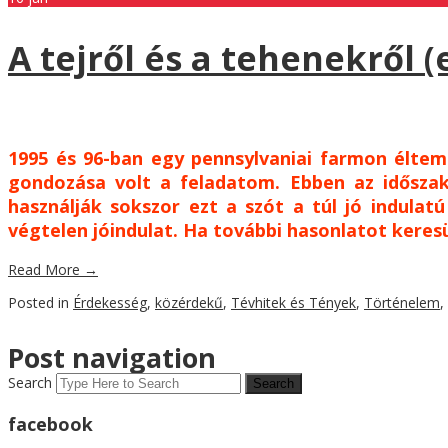
A tejről és a tehenekről (
1995 és 96-ban egy pennsylvaniai farmon éltem 
gondozása volt a feladatom. Ebben az idősza
használják sokszor ezt a szót a túl jó indula
végtelen jóindulat. Ha további hasonlatot keresü
Read More
→
Posted in
Érdekesség
,
közérdekű
,
Tévhitek és Tények
,
Történelem
,
Post navigation
Search
facebook