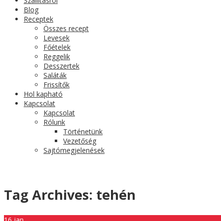
Szállításról
Blog
Receptek
Összes recept
Levesek
Főételek
Reggelik
Desszertek
Saláták
Frissítők
Hol kapható
Kapcsolat
Kapcsolat
Rólunk
Történetünk
Vezetőség
Sajtómegjelenések
Tag Archives:
tehén
16
jan